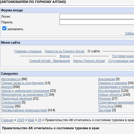
[
АВТОМОБИЛЕМ ПО ГОРНОМУ АЛТАЮ
]
Форма входа
Логин:
Пароль:
запомнить
Забыл
Меню сайта
Главная страница
Новости из Горного Алтая
О сайте
-------------------------
------------------------------
Форум
------------------------------
Гостевая книг
Горный Алтай - Викимапия
Карты Горного Алтая
Спутниковые кар
Categories
Автоновости
[86]
Альпинизм
[3]
Горные лыжи и сноубординг
[13]
Граница и таможня
[34]
Дороги
[268]
Заповедники и природ
Земли и земельные отношения
[23]
Исследования
[126]
Мероприятия за пределами ГА
[34]
Новые объекты
[192]
Природные явления
[21]
Регионы
[27]
Спелеология
[5]
Спортивные мероприя
Турзоны
[95]
Туруслуги
[168]
Чрезвычайные происшествия
[414]
Экстрим
[3]
Главная
»
2020
»
Май
»
28
» Правительство АК отчиталось о состоянии туризма в кра
Правительство АК отчиталось о состоянии туризма в крае