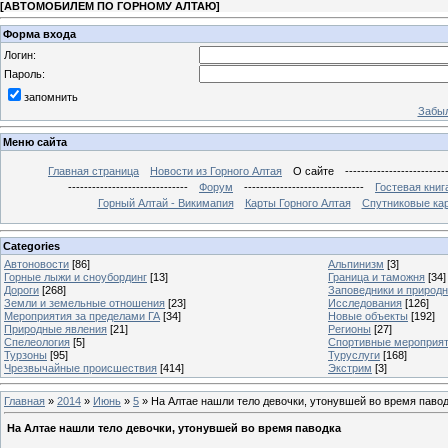
[
АВТОМОБИЛЕМ ПО ГОРНОМУ АЛТАЮ
]
Форма входа
Логин:
Пароль:
запомнить
Забыл
Меню сайта
Главная страница
Новости из Горного Алтая
О сайте
-------------------------
------------------------------
Форум
------------------------------
Гостевая книг
Горный Алтай - Викимапия
Карты Горного Алтая
Спутниковые кар
Categories
Автоновости
[86]
Альпинизм
[3]
Горные лыжи и сноубординг
[13]
Граница и таможня
[34]
Дороги
[268]
Заповедники и природ
Земли и земельные отношения
[23]
Исследования
[126]
Мероприятия за пределами ГА
[34]
Новые объекты
[192]
Природные явления
[21]
Регионы
[27]
Спелеология
[5]
Спортивные мероприя
Турзоны
[95]
Туруслуги
[168]
Чрезвычайные происшествия
[414]
Экстрим
[3]
Главная
»
2014
»
Июнь
»
5
» На Алтае нашли тело девочки, утонувшей во время паво
На Алтае нашли тело девочки, утонувшей во время паводка