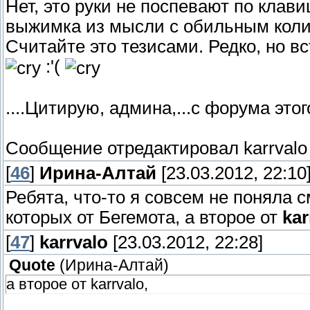
Нет, это руки не поспевают по клав
выжимка из мысли с обильным коли
Считайте это тезисами. Редко, но вс
:'(
....Цитирую, админа,...с форума этог
Сообщение отредактировал
karrvalo
[
46
]
Ирина-Алтай
[23.03.2012, 22:10
Ребята, что-то я совсем не поняла 
которых от Бегемота, а второе от
kar
[
47
]
karrvalo
[23.03.2012, 22:28]
Quote
(
Ирина-Алтай
)
а второе от karrvalo,