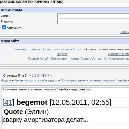
[
АВТОМОБИЛЕМ ПО ГОРНОМУ АЛТАЮ
]
Форма входа
Логин:
Пароль:
запомнить
Забыл
Меню сайта
Главная страница
Новости из Горного Алтая
О сайте
-------------------------
------------------------------
Форум
------------------------------
Гостевая книг
Горный Алтай - Викимапия
Карты Горного Алтая
Спутниковые кар
Страница
5
из
7
«
1
2
3
4
5
6
7
»
Форум
»
Как не испортить себе отдых
»
Попутчики: замечательные люди или " чтобы я,
Попутчики: замечательные люди или " чтобы я,ещё хоть раз,...
[
41
]
begemot
[12.05.2011, 02:55]
Quote
(
Эллин
)
сварку амортизатора делать.