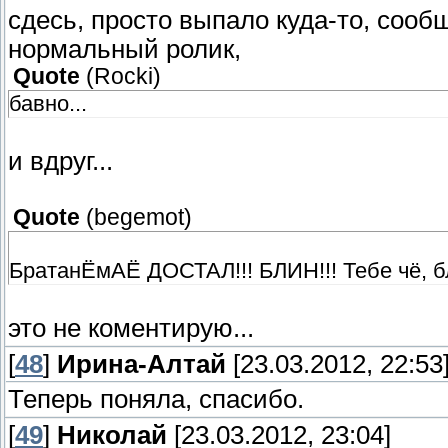
сдесь, просто выпало куда-то, сообщ
нормальный ролик,
Quote
(
Rocki
)
бавно...
и вдруг...
Quote
(
begemot
)
БратанЁмАЁ ДОСТАЛ!!! БЛИН!!! Тебе чё, б
это не коментирую...
[
48
]
Ирина-Алтай
[23.03.2012, 22:53
Теперь поняла, спасибо.
[
49
]
Николай
[23.03.2012, 23:04]