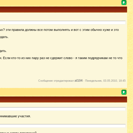
ых? эти правила должны все потом выполнять и вот c этим обычно хуже и это
юдать.
дить.
Если кто-то из них пару раз не сдержит слово - я таким подрядчикам не то что
al104
Сообщение отредактировал
-
Понедельник, 03.05.2010, 18:45
ринимавшие участия.
верных слову товарищей.