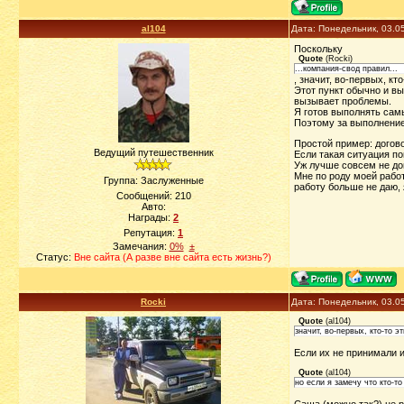
al104
Дата: Понедельник, 03.0
Поскольку
Quote
(
Rocki
)
...компания-свод правил...
, значит, во-первых, кт
Этот пункт обычно и вы
вызывает проблемы.
Я готов выполнять самы
Поэтому за выполнение
Простой пример: договор
Ведущий путешественник
Если такая ситуация по
Уж лучше совсем не до
Мне по роду моей работ
Группа: Заслуженные
работу больше не даю, 
Сообщений:
210
Авто:
Награды:
2
Репутация:
1
Замечания:
0%
±
Статус:
Вне сайта (А разве вне сайта есть жизнь?)
Rocki
Дата: Понедельник, 03.0
Quote
(
al104
)
значит, во-первых, кто-то э
Если их не принимали 
Quote
(
al104
)
но если я замечу что кто-то
Саша (можно так?) не 