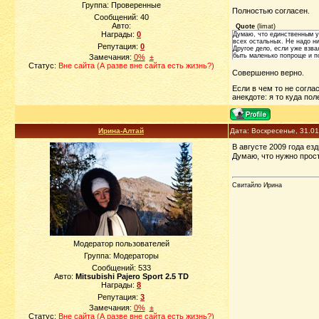
Группа: Проверенные
Полностью согласен.
Сообщений:
40
Авто:
Quote
(
limat
)
Награды:
0
Думаю, что единственным ус
всех остальных. Не надо ни
Репутация:
0
Другое дело, если уже взва
быть маленько попроще и по
Замечания:
0%
±
Статус:
Вне сайта (А разве вне сайта есть жизнь?)
Совершенно верно.
Если в чем то не согла
анекдоте: я то куда пол
Ирина-Алтай
Дата: Воскресенье, 31.0
В августе 2009 года ез
Думаю, что нужно прост
Свитайло Ирина
Модератор пользователей
Группа: Модераторы
Сообщений:
533
Авто:
Mitsubishi Pajero Sport 2.5 TD
Награды:
8
Репутация:
3
Замечания:
0%
±
Статус:
Вне сайта (А разве вне сайта есть жизнь?)