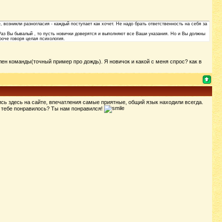
возникли разногласия - каждый поступает как хочет. Не надо брать ответственность на себя за
. Раз Вы бывалый , то пусть новички доверятся и выполняют все Ваши указания. Но и Вы должны
роче говоря целая психология.
лен команды(точный пример про дождь). Я новичок и какой с меня спрос? как в
ись здесь на сайте, впечатления самые приятные, общий язык находили всегда.
л, тебе понравилось? Ты нам понравился!