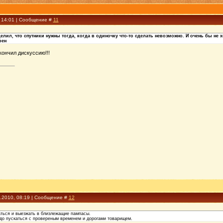
, 14:01 | Сообщение #
11
делил, что спутники нужны тогда, когда в одиночку что-то сделать невозможно. И очень бы н
рен
ончил дискуссию!!!
1.2010, 08:19 | Сообщение #
12
аться и выезжать в близлежащие пампасы.
до пускаться с провереным временем и дорогами товарищем.