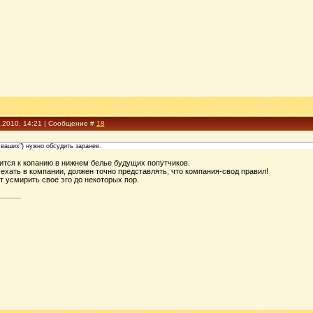
5.2010, 14:21 | Сообщение #
18
 ваших") нужно обсудить заранее.
ится к копанию в нижнем белье будущих попутчиков.
ехать в компании, должен точно представлять, что компания-свод правил!
т усмирить свое эго до некоторых пор.