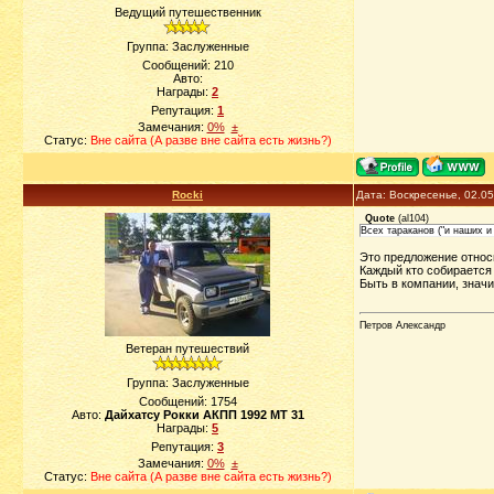
Ведущий путешественник
Группа: Заслуженные
Сообщений:
210
Авто:
Награды:
2
Репутация:
1
Замечания:
0%
±
Статус:
Вне сайта (А разве вне сайта есть жизнь?)
Rocki
Дата: Воскресенье, 02.0
Quote
(
al104
)
Всех тараканов ("и наших и
Это предложение относ
Каждый кто собирается 
Быть в компании, значи
Петров Александр
Ветеран путешествий
Группа: Заслуженные
Сообщений:
1754
Авто:
Дайхатсу Рокки АКПП 1992 МТ 31
Награды:
5
Репутация:
3
Замечания:
0%
±
Статус:
Вне сайта (А разве вне сайта есть жизнь?)