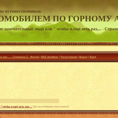
во путешественников
ОМОБИЛЕМ ПО ГОРНОМУ 
: замечательные люди или " чтобы я,ещё хоть раз,... - Стран
 раз,... - Страница 2 - Форум
|
Мой профиль
|
Регистрация
|
Выход
|
Вход
 чтобы я,ещё хоть раз,...
(Как мы выбираем попутчиков?)
.