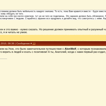
ловием должна быть мобильность каждого экипажа. То есть, пока Вам нравится вместе - будте вместе, 
 кому обещать ни чего.
лили на себя груз везти новичков, тут уж ни чего не поделаешь. Это заранее должно быть обговорено
сговорчивее с людьми. Старайтесь заранее все продумать и делайте вид, что советуетесь с ними. Ко
сен и это важно - нужно сказать. Но решение должен принимать опытный и разумный ч
ез, я ж читать не умею.
1.2010, 08:36 | Сообщение #
13
дили на Укок, это было замечательное путешествие с
AlonWolf
, с которым познакомил
о верить в людей и ехать с позитивом! А ты, Анатолий, когда с нами первый раз езди