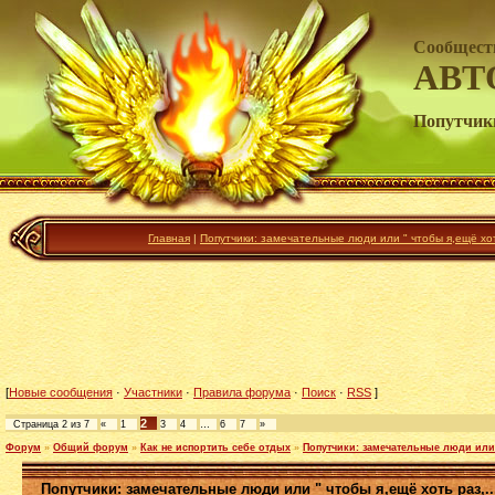
Сообщест
АВТ
Попутчики
Главная
|
Попутчики: замечательные люди или " чтобы я,ещё хоть
[
Новые сообщения
·
Участники
·
Правила форума
·
Поиск
·
RSS
]
2
Страница
2
из
7
«
1
3
4
…
6
7
»
Форум
»
Общий форум
»
Как не испортить себе отдых
»
Попутчики: замечательные люди или "
Попутчики: замечательные люди или " чтобы я,ещё хоть раз,..