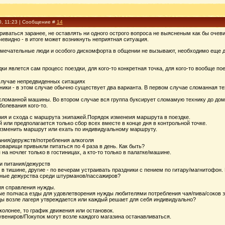
0, 11:23 | Сообщение #
14
иваться заранее, не оставлять ни одного острого вопроса не выясненым как бы очеви
евидно - в итоге может возникнуть неприятная ситуация.
амечательные люди и особого дискомфорта в общении не вызывают, необходимо еще до
дки явлется сам процесс поездки, для кого-то конкретная точка, для кого-то вообще по
 случае непредвиденных ситациях
ики - в этом случае обычно существует два варианта. В первом случае сломанная те
 сломанной машины. Во втором случае вся группа буксирует сломамую технику до дом
болевания кого-то.
ния и схода с маршрута экипажей.Порядок изменеия маршрута в поездке.
й или предполагается только сбор всех вместе в конце дня в контрольной точке.
 изменить маршрут или ехать по индивидуальному маршруту.
ания/деружств/потребления алкоголя
варищи привыкли питаться по 4 раза в день. Как быть?
на ночлег только в гостиницах, а кто-то только в палатке/машине.
и питания/дежурств
в тишине, другие - по вечерам устраивать праздники с пением по гитару/магнитофон.
чные дежурства среди штурманов/пассажиров?
ия справления нужды.
е полчаса езды для удовлетворения нужды любителями потребления чая/пива/соков 
ы возле лагеря утвреждается или каждый решает для себя индивидуально?
 колонее, то график движения или остановок.
вениров/Покупок могут возле каждого магазина останавливаться.