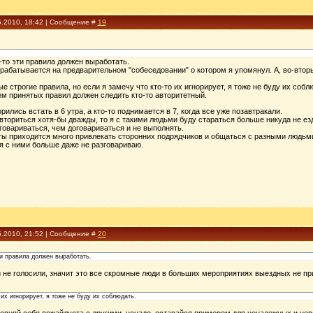
5.2010, 18:42 | Сообщение #
19
о-то эти правила должен выработать.
рабатывается на предварительном "собеседовании" о котором я упомянул. А, во-втор
е строгие правила, но если я замечу что кто-то их игнорирует, я тоже не буду их собл
м принятых правил должен следить кто-то авторитетный.
ились встать в 6 утра, а кто-то поднимается в 7, когда все уже позавтракали.
вториться хотя-бы дважды, то я с такими людьми буду стараться больше никуда не ез
говариваться, чем договариваться и не выполнять.
ы приходится много привлекать сторонних подрядчиков и общаться с разными людьми. 
я с ними больше даже не разговариваю.
5.2010, 21:52 | Сообщение #
20
ти правила должен выработать.
и не голосили, значит это все скромные люди в больших мероприятиях выездных не п
 их игнорирует, я тоже не буду их соблюдать.
ровняй себя пожайлуста с другими, ненадо, оставайся примером для ненадежных и не