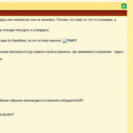
дны или неприятны они не казались. Потому что кому-то что-то очевидно, а
 поездки обсудить и утвердить:
ездка по барабану, он на тусовку выехал.
хника буксируется до первого пункта ремонта, где принимается решение - ждать
а.
 Каким образом производится утренняя побудка/отбой?
за рулем?