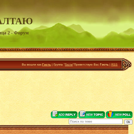
АЛТАЮ
ица 2 - Форум
Вы вошли как
Гость
|
Группа
"
Гости
"
Приветствую Вас
Гость
|
RSS