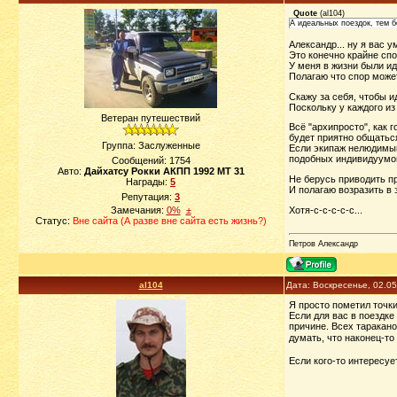
Quote
(
al104
)
А идеальных поездок, тем б
Александр... ну я вас у
Это конечно крайне спо
У меня в жизни были иде
Полагаю что спор может 
Скажу за себя, чтобы и
Поскольку у каждого из
Ветеран путешествий
Всё "архипросто", как 
будет приятно общатьс
Группа: Заслуженные
Если экипаж нелюдимый
подобных индивидуумов
Сообщений:
1754
Авто:
Дайхатсу Рокки АКПП 1992 МТ 31
Не берусь приводить при
Награды:
5
И полагаю возразить в 
Репутация:
3
Хотя-с-с-с-с-с...
Замечания:
0%
±
Статус:
Вне сайта (А разве вне сайта есть жизнь?)
Петров Александр
al104
Дата: Воскресенье, 02.0
Я просто пометил точки
Если для вас в поездке
причине. Всех таракано
думать, что наконец-то
Если кого-то интересу