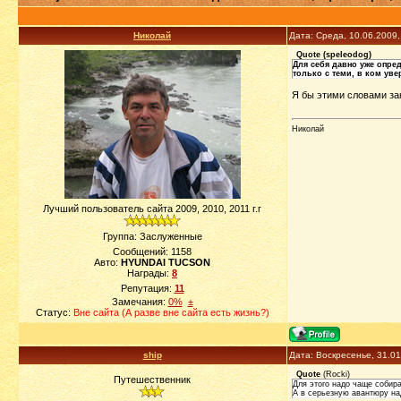
Николай
Дата: Среда, 10.06.2009
Quote
(
speleodog
)
Для себя давно уже опре
только с теми, в ком уве
Я бы этими словами зак
Николай
Лучший пользователь сайта 2009, 2010, 2011 г.г
Группа: Заслуженные
Сообщений:
1158
Авто:
HYUNDAI TUCSON
Награды:
8
Репутация:
11
Замечания:
0%
±
Статус:
Вне сайта (А разве вне сайта есть жизнь?)
ship
Дата: Воскресенье, 31.0
Quote
(
Rocki
)
Путешественник
Для этого надо чаще собир
А в серьезную авантюру на