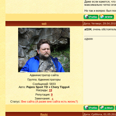
Даже если кажется, что
максимально четко огов
Но так и вопрос был по
galt
Дата: Четверг, 29.04.201
al104
, очень обстоятел
АДМИН
Администратор сайта
Группа: Администраторы
Сообщений:
5833
Авто:
Pajero Sport TD + Chery Tiggo4
Награды:
19
Репутация:
9
Замечания:
±
Статус:
Вне сайта (А разве вне сайта есть жизнь?)
Rocki
Дата: Суббота, 01.05.20