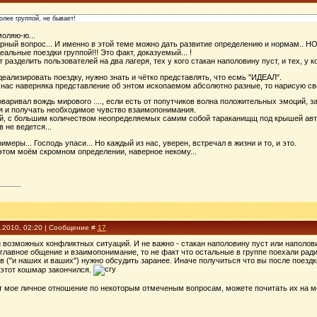
олее группой, не бывает!
моляю-ю...
рный вопрос... И именно в этой теме можно дать развитие определению и нормам.. НО!!
альные поездки группой!!! Это факт, доказуемый... !
разделить пользователей на два лагеря, тех у кого стакан наполовину пуст, и тех, у к
деализировать поездку, нужно знать и чётко представлять, что есмь "ИДЕАЛ".
 нас наверняка представление об энтом ископаемом абсолютно разные, то нарисую сво
говаривал вождь мирового ...., если есть от попутчиков волна положительных эмоций,
я и получать необходимое чувство взаимопонимания.
, с большим количеством неопределяемых самим собой тараканищщ под крышей авто
 не ведется...
меры... Господь упаси... Но каждый из нас, уверен, встречал в жизни и то, и это.
этом моём скромном определении, наверное некому...
5.2010, 02:20 | Сообщение #
17
 возможных конфликтных ситуаций. И не важно - стакан наполовину пуст или наполовин
 главное общение и взаимопонимание, то не факт что остальные в группе поехали ради
в ("и наших и ваших") нужно обсудить заранее. Иначе получиться что вы после поездк
 этот кошмар закончился.
ет мое личное отношение по некоторым отмеченым вопросам, можете почитать их на мо