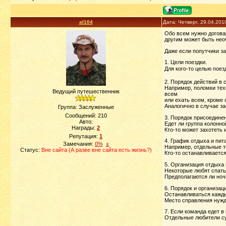
al104
Дата: Четверг, 29.04.201
Обо всем нужно договар
другим может быть неоч
Даже если попутчики з
1. Цели поездки.
Для кого-то целью поез
2. Порядок действий в
Например, поломки техн
Ведущий путешественник
всем
или ехать всем, кроме
Аналогично в случае за
Группа: Заслуженные
Сообщений:
210
3. Порядок присоедине
Авто:
Едет ли группа колонно
Награды:
2
Кто-то может захотеть
Репутация:
1
4. График отдыха и пит
Замечания:
0%
±
Например, отдельные то
Статус:
Вне сайта (А разве вне сайта есть жизнь?)
Кто-то останавливается 
5. Организация отдыха 
Некоторые любят спать 
Предполагаются ли но
6. Порядок и организац
Останавливаться кажды
Место справления нужд
7. Если команда едет в
Отдельные любители су