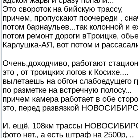
адской жары и сразу попали...
Это свороток на бийскую трассу,
причем, пропускают поочереди , сна
потом барнаульев...так колонной и ех
потом ремонт дороги вТроицке, обье
Карлушка-АЯ, вот потом и рассаса
Очень,доходчиво, работают стацион
это , от троицких логов к Косихе....
вылетаешь на обгон слабоедущего г
по разметке на встречную полосу...
причем камера работает в обе стор
это, перед развязкой НОВОСИБИРС
И. ещё, 108км трассы НОВОСИБИР
фото нет., а есть штраф на 2500р, ..