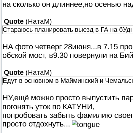
на сколько он длиннее,но осенью н
Quote
(
НатаМ
)
Стараюсь планировать выезд в ГА на бУдн
НА фото четверг 28июня...в 7.15 пр
обской мост, в9.30 повернули на Би
Quote
(
НатаМ
)
Едут в основном в Майминский и Чемальски
НУ,ещё можно просто выпустить пар
погонять уток по КАТУНИ,
попробовать забыть фамилию своего
просто отдохнуть...