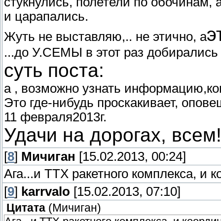
стукнулись, полетели по обочинам, 
и царапались.
э
Жуть не выставляю,.. не этично, а
...до У.СЕМЫ в этот раз добирались 
суть поста:
а , возможно узнать информацию,ко
Это где-нибудь проскакивает, опов
11 февраля2013г.
Удачи на дорогах, всем
[
8
]
Мичиган
[15.02.2013, 00:24]
Ага...и ТТХ ракетного комплекса, и 
[
9
]
karrvalo
[15.02.2013, 07:10]
Цитата
(
Мичиган
)