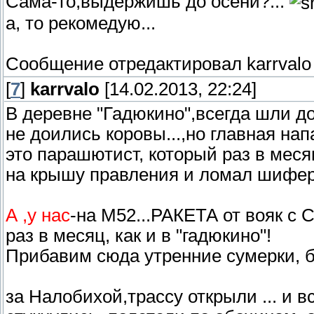
Сама-то,выдержишь до осени?...
а, то рекомедую...
Сообщение отредактировал
karrvalo
[
7
]
karrvalo
[14.02.2013, 22:24]
В деревне "Гадюкино",всегда шли д
не доились коровы...,но главная нап
это парашютист, который раз в меся
на крышу правления и ломал шифер
А ,у нас
-на М52...РАКЕТА от вояк с С
раз в месяц, как и в "гадюкино"!
Прибавим сюда утренние сумерки, бу
за Налобихой,трассу открыли ... и в