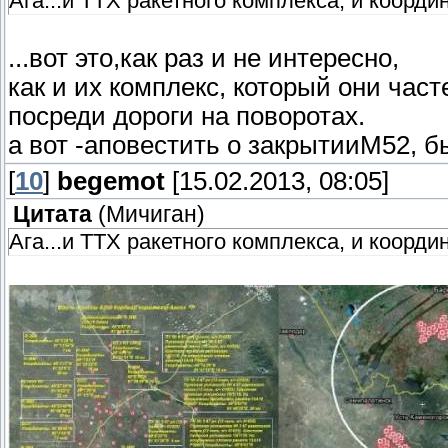
Ага...и ТТХ ракетного комплекса, и коорд
...вот это,как раз и не интересно,
как и их комплекс, который они част
посреди дороги на поворотах.
а вот -аповестить о закрытииМ52, 
[
10
]
begemot
[15.02.2013, 08:05]
Цитата
(
Мичиган
)
Ага...и ТТХ ракетного комплекса, и коорд