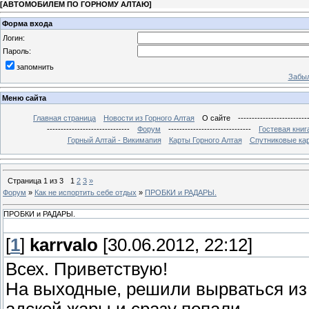
[
АВТОМОБИЛЕМ ПО ГОРНОМУ АЛТАЮ
]
Форма входа
Логин:
Пароль:
запомнить
Забыл
Меню сайта
Главная страница
Новости из Горного Алтая
О сайте
-------------------------
------------------------------
Форум
------------------------------
Гостевая книг
Горный Алтай - Викимапия
Карты Горного Алтая
Спутниковые кар
Страница
1
из
3
1
2
3
»
Форум
»
Как не испортить себе отдых
»
ПРОБКИ и РАДАРЫ.
ПРОБКИ и РАДАРЫ.
[
1
]
karrvalo
[30.06.2012, 22:12]
Всех. Приветствую!
На выходные, решили вырваться из