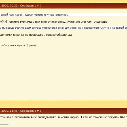
3.2009, 09:39 | Сообщение #
5
зимой лапу сосет... Кроме туризма то у них ничего нет,
ру? И помимо туризма у них много чего есть... Жили же они как-то раньше.
мы всегда обсчитываем сколько потребуется денег для этого, ну и прибавляем тысяч 5-7 на всякий сл
 денежки никогда не помешают, только обидно, да!
 работу лежа ходить. (Циник)
3.2009, 15:48 | Сообщение #
6
том как с экономить.А не заглядыватть в чейто карман.Если не хочеш не покупай.Кто 