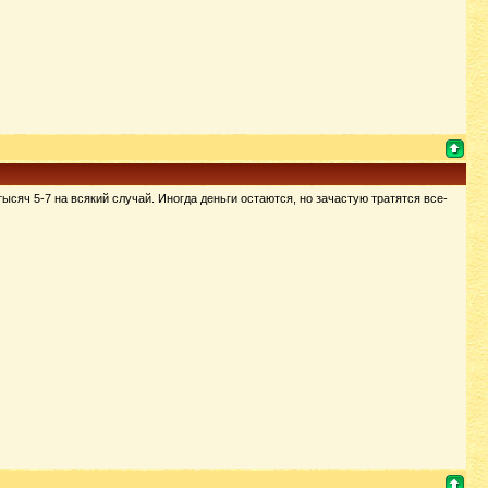
сяч 5-7 на всякий случай. Иногда деньги остаются, но зачастую тратятся все-