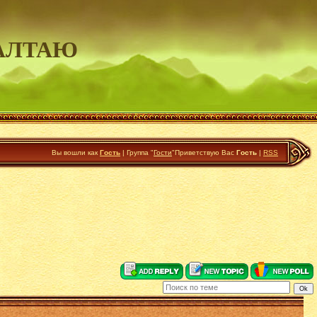
АЛТАЮ
Вы вошли как
Гость
|
Группа
"
Гости
"
Приветствую Вас
Гость
|
RSS