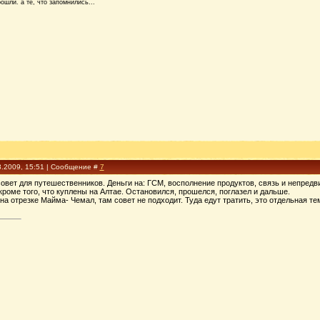
рошли. а те, что запомнились...
3.2009, 15:51 | Сообщение #
7
овет для путешественников. Деньги на: ГСМ, восполнение продуктов, связь и непред
кроме того, что куплены на Алтае. Остановился, прошелся, поглазел и дальше.
 на отрезке Майма- Чемал, там совет не подходит. Туда едут тратить, это отдельная те