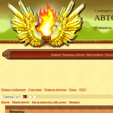
Сообщест
АВТ
Финансы 
Главная
|
Финансы - Форум
|
Мой профиль
|
Регис
[
Новые сообщения
·
Участники
·
Правила форума
·
Поиск
·
RSS
]
1
Страница
1
из
2
2
»
Форум
»
Общий форум
»
Как не испортить себе отдых
»
Финансы
Финансы