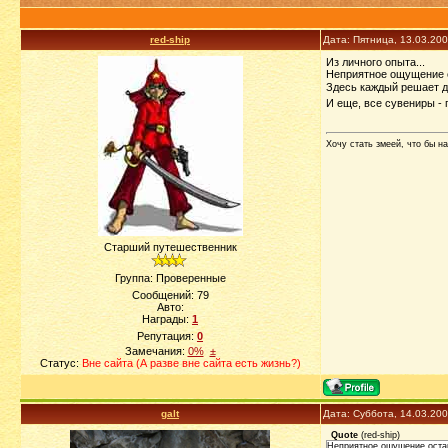
red-ship
Дата: Пятница, 13.03.20
Из личного опыта...
Неприятное ощущение о
Здесь каждый решает 
И еще, все сувениры - 
Хочу стать змеей, что бы на
Старший путешественник
Группа: Проверенные
Сообщений:
79
Авто:
Награды:
1
Репутация:
0
Замечания:
0%
±
Статус:
Вне сайта (А разве вне сайта есть жизнь?)
galt
Дата: Суббота, 14.03.20
Quote
(
red-ship
)
Неприятное ощущение оста