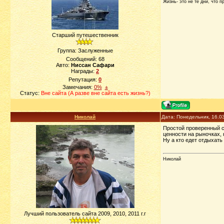
Жизнь- это не те дни, что п
Старший путешественник
Группа: Заслуженные
Сообщений:
68
Авто:
Ниссан Сафари
Награды:
2
Репутация:
0
Замечания:
0%
±
Статус:
Вне сайта (А разве вне сайта есть жизнь?)
Николай
Дата: Понедельник, 16.0
Простой проверенный с
ценности на рыночках, 
Ну а кто едет отдыхать
Николай
Лучший пользователь сайта 2009, 2010, 2011 г.г