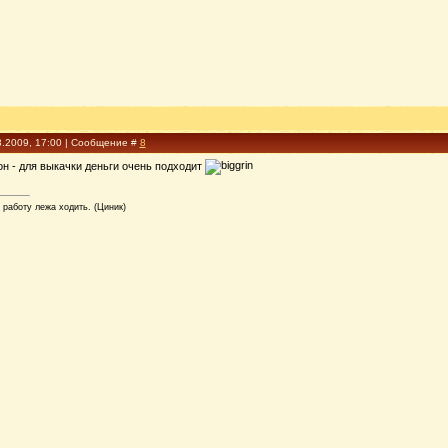
3.2009, 17:00 | Сообщение #
8
н - для выкачки деньги очень подходит
 работу лежа ходить. (Циник)