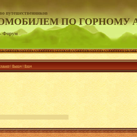
во путешественников
ОМОБИЛЕМ ПО ГОРНОМУ 
- Форум
трация
|
Выход
|
Вход