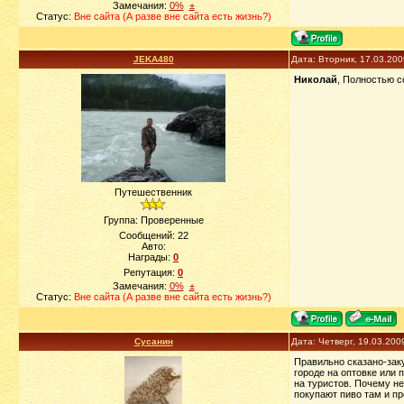
Замечания:
0%
±
Статус:
Вне сайта (А разве вне сайта есть жизнь?)
JEKA480
Дата: Вторник, 17.03.20
Николай
, Полностью с
Путешественник
Группа: Проверенные
Сообщений:
22
Авто:
Награды:
0
Репутация:
0
Замечания:
0%
±
Статус:
Вне сайта (А разве вне сайта есть жизнь?)
Сусанин
Дата: Четверг, 19.03.200
Правильно сказано-заку
городе на оптовке или 
на туристов. Почему не
покупают пиво там и пр