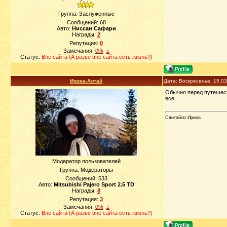
Группа: Заслуженные
Сообщений:
68
Авто:
Ниссан Сафари
Награды:
2
Репутация:
0
Замечания:
0%
±
Статус:
Вне сайта (А разве вне сайта есть жизнь?)
Ирина-Алтай
Дата: Воскресенье, 15.0
Обычно перед путешеств
все.
Свитайло Ирина
Модератор пользователей
Группа: Модераторы
Сообщений:
533
Авто:
Mitsubishi Pajero Sport 2.5 TD
Награды:
8
Репутация:
3
Замечания:
0%
±
Статус:
Вне сайта (А разве вне сайта есть жизнь?)