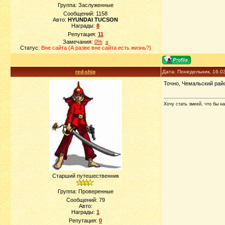
Группа: Заслуженные
Сообщений:
1158
Авто:
HYUNDAI TUCSON
Награды:
8
Репутация:
11
Замечания:
0%
±
Статус:
Вне сайта (А разве вне сайта есть жизнь?)
red-ship
Дата: Понедельник, 16.0
Точно, Чемальский райо
Хочу стать змеей, что бы на
Старший путешественник
Группа: Проверенные
Сообщений:
79
Авто:
Награды:
1
Репутация:
0