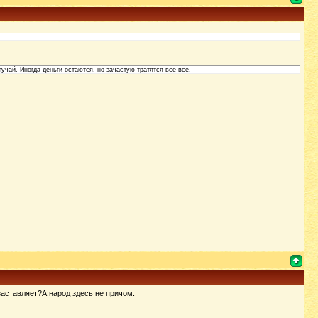
учай. Иногда деньги остаются, но зачастую тратятся все-все.
заставляет?А народ здесь не причом.