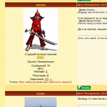
red-ship
Дата: Понедельник, 16.0
Quote
(
Vselen
)
Медведь жир летом копит, а 
А не пронесет их от жи
Quote
(
Ирина-Алтай
)
Обычно перед путешествием 
Да я не против, лишние
Хочу стать змеей, что бы на
Старший путешественник
Группа: Проверенные
Сообщений:
79
Авто:
Награды:
1
Репутация:
0
Замечания:
0%
±
Статус:
Вне сайта (А разве вне сайта есть жизнь?)
Vselen
Дата: Понедельник, 16.0
Вообще то тема была о 