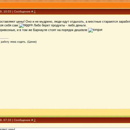
09, 10:03 | Сообщение #
1
ставляют цены! Оно и не мудрено, люди едут отдыхать, а местные стараются заработ
для себя сам
Либо берет продукты - либо деньги.
привозные, и в том же Барнауле стоят на порядок дешевле
 работу лежа ходить. (Циник)
09, 07:33 | Сообщение #
2
вляют цены!