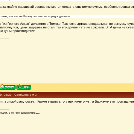
гда за крайне паршивый сервис пытаются содрать ощутимую сумму, особенно грешат э
озные, и в том же Барнауле стоят на порядок дешевле
"из Горного Алтая" делаются в Томске. Там есть артель специальная по выпуску сув
мал сунулся, цены задирать не стал, так его другие чуть не сожрали. В ГА цены на сув
ые цены производителя.
09, 08:39 | Сообщение #
3
т, а зимой лапу сосет... Кроме туризма то у них ничего нет, а Барнаул- это промышлен
рошли. а те, что запомнились...