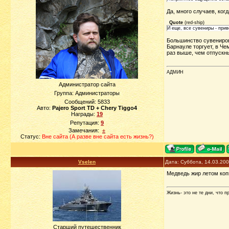
Да, много случаев, ко
Quote
(
red-ship
)
И еще, все сувениры - прив
Большинство сувениров 
Барнауле торгует, в Че
раз выше, чем отпускн
АДМИН
Администратор сайта
Группа: Администраторы
Сообщений:
5833
Авто:
Pajero Sport TD + Chery Tiggo4
Награды:
19
Репутация:
9
Замечания:
±
Статус:
Вне сайта (А разве вне сайта есть жизнь?)
Vselen
Дата: Суббота, 14.03.20
Медведь жир летом копи
Жизнь- это не те дни, что п
Старший путешественник