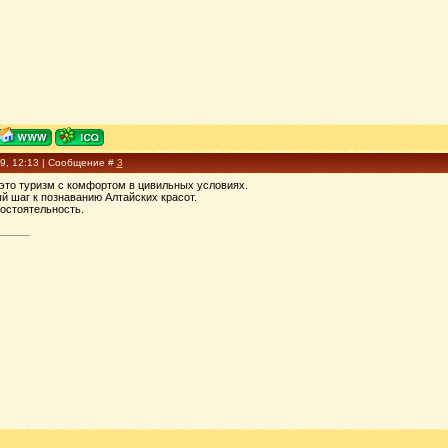
09, 12:13 | Сообщение #
3
, это туризм с комфортом в цивильных условиях.
й шаг к познаванию Алтайских красот.
остоятельность.