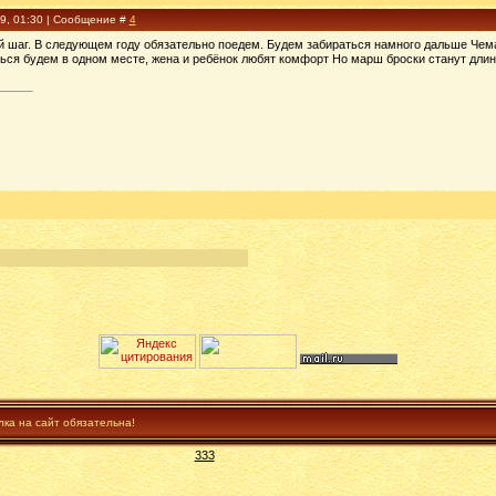
09, 01:30 | Сообщение #
4
й шаг. В следующем году обязательно поедем. Будем забираться намного дальше Чема
ться будем в одном месте, жена и ребёнок любят комфорт Но марш броски станут дли
лка на сайт обязательна!
333