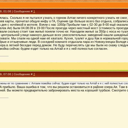
09, 01:08 | Сообщение #
1
ялась. Сколько я не пытался узнать о горном Алтае ничего конкретного узнать не смог
ев карты, прочитал общую инфу о ГА, Оценив где больше всего баз отдыха, собрались
 дня с ночёвкой в мотеле. Взяли с нас 1050р Пробыли там с 02-30 до 8-00 ещё оказал
елок Ая) были 04.08.09 в 19-00 После проезда через местный мост (стоимость проезда
али сколько стоит там жильё поняли точно юг. Находили жильё за 350р с носа но туал
по центральной улице намного дальше всех увеселительных заведений нашли шикарный
овати. Мы спали на одной нам её хватало. Кухня, туалет и душ Как в нормальной го
обрые и отзывчивые люди. В соседней комнате отдыхала пара из Новокузнецка Володя
чера в летней беседке перед домом. Не буду перечислять где мы были но скажу следу
ойка сейчас будем ездит только на Алтай и я с ней полностью согласен.
09, 07:06 | Сообщение #
2
жены юг по сравнению с Алтаем помойка сейчас будем ездит только на Алтай и я с ней полностью сог
 прибыло. Ваша ошибка в том, что вы решили остановиться в районе озера Ая. Там в
ней. Вы можете предварительно забронировать места на хорошей турбазе. Смотрите с