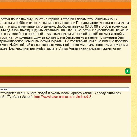
, потом понял почему. Узнать о горном Алтае по словам это невозможно. В
 я жена и ребёнок включил навигатор и поехали По навигатору дорога составляла
ось что душ оплачивается отдельно. Вообщем выехал 03.08.09 в 5-00 в конечном
 въезд 30р и выезд 30р) Мы оказались на Юге Те же лотки с сувенирами, те же не
ет на улице (хотя опрятный, с умывальником и горячей водой) но душ летний и
 дом на три комнаты одну из которых мы быстренько и заняли. В комнаты был
родской квартире. Мы были безумно рады. А с хозяевами нам ещё больше повезло
 и Аня. Найдя общий язык с первых минут общения мы стали хорошими друзьями
ющее, Без машины там нефиг делать. А про Алтай скажу словами жены юг по
ласен.
 это время очень много людей и очень мало Горного Алтая. В следующий раз
айт "Турбазы Алтая":
http://www.base-galt.ucoz.ru/index/0-3
.