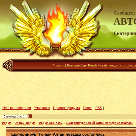
Сообщест
АВТ
Екатеринб
Главная
|
Екатеринбург Гоный Алтай поездка состоялась
[
Новые сообщения
·
Участники
·
Правила форума
·
Поиск
·
RSS
]
1
Страница
1
из
1
Форум
»
Общий форум
»
Форум обо всем
»
Екатеринбург Гоный Алтай поездка состоялась
Екатеринбург Гоный Алтай поездка состоялась