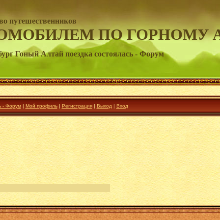
во путешественников
ОМОБИЛЕМ ПО ГОРНОМУ 
ург Гоный Алтай поездка состоялась - Форум
 - Форум
|
Мой профиль
|
Регистрация
|
Выход
|
Вход