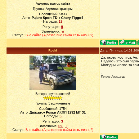
Администратор сайта
Группа: Администраторы
Сообщений:
5833
Авто:
Pajero Sport TD + Chery Tiggo4
Награды:
19
Репутация:
9
Замечания:
±
Статус:
Вне сайта (А разве вне сайта есть жизнь?)
Rocki
Дата: Пятница, 14.08.20
Да, окрестности оз. Ая
Надеюсь это был первы
Молодцы и плюс за сам
Петров Александр
Ветеран путешествий
Группа: Заслуженные
Сообщений:
1754
Авто:
Дайхатсу Рокки АКПП 1992 МТ 31
Награды:
5
Репутация:
3
Замечания:
0%
±
Статус:
Вне сайта (А разве вне сайта есть жизнь?)