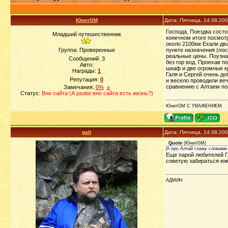
ЮнитGM
Дата: Пятница, 14.08.20
Господа, Поездка состо
Младший путешественник
конечном итоге посмотр
около 2100км Ехали два
Группа: Проверенные
пункте назначения (пос
реальные цены. Поузнав
Сообщений:
3
без гор вод. Проехав 
Авто:
шкаф и две огромные кр
Награды:
1
Галя и Сергей очень д
Репутация:
0
и весело проводили ве
сравнению с Алтаем пом
Замечания:
0%
±
Статус:
Вне сайта (А разве вне сайта есть жизнь?)
ЮнитGM С УВАЖЕНИЕМ
galt
Дата: Пятница, 14.08.20
Quote
(
ЮнитGM
)
А про Алтай скажу словами 
Еще парой любителей ГА
советую забираться юж
АДМИН