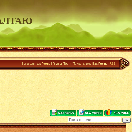
АЛТАЮ
Вы вошли как
Гость
|
Группа
"
Гости
"
Приветствую Вас
Гость
|
RSS