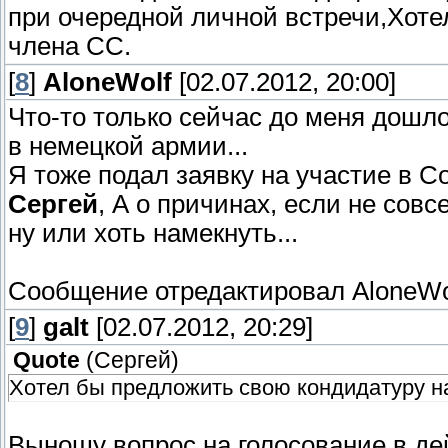
при очередной личной встречи,Хоте
члена СС.
[
8
]
AloneWolf
[02.07.2012, 20:00]
Что-то только сейчас до меня дошло
в немецкой армии...
Я тоже подал заявку на участие в С
Сергей
, А о причинах, если не совс
ну или хоть намекнуть...
Сообщение отредактировал
AloneWo
[
9
]
galt
[02.07.2012, 20:29]
Quote
(
Сергей
)
Хотел бы предложить свою кондидатуру н
Выношу вопрос на голосование в д