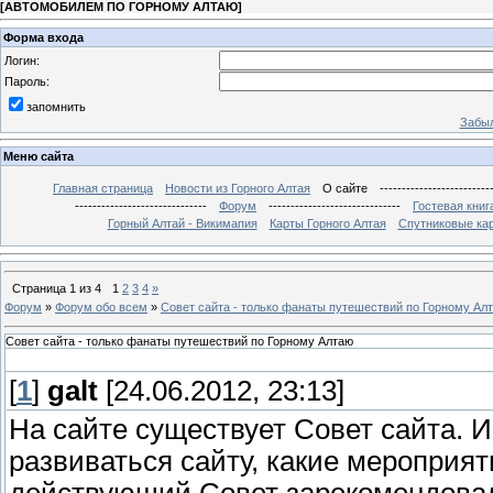
[
АВТОМОБИЛЕМ ПО ГОРНОМУ АЛТАЮ
]
Форма входа
Логин:
Пароль:
запомнить
Забыл
Меню сайта
Главная страница
Новости из Горного Алтая
О сайте
-------------------------
------------------------------
Форум
------------------------------
Гостевая книг
Горный Алтай - Викимапия
Карты Горного Алтая
Спутниковые кар
Страница
1
из
4
1
2
3
4
»
Форум
»
Форум обо всем
»
Совет сайта - только фанаты путешествий по Горному Ал
Совет сайта - только фанаты путешествий по Горному Алтаю
[
1
]
galt
[24.06.2012, 23:13]
На сайте существует Совет сайта. 
развиваться сайту, какие мероприят