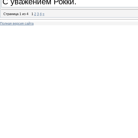
С уважением Рокки.
Страница
1
из
4
1
2
3
4
»
Полная версия сайта