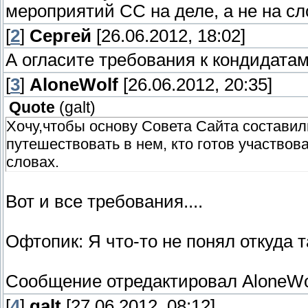
мероприятий СС на деле, а не на сл
[
2
]
Сергей
[26.06.2012, 18:02]
А огласите требования к кондидатам
[
3
]
AloneWolf
[26.06.2012, 20:35]
Quote
(
galt
)
Хочу,чтобы основу Совета Сайта составили
путешествовать в нем, кто готов участвов
словах.
Вот и все требования....
Офтопик: Я что-то не понял откуда т
Сообщение отредактировал
AloneWo
[
4
]
galt
[27.06.2012, 08:12]