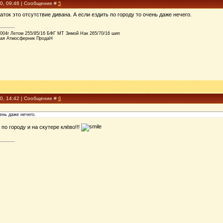
10, 09:46 | Сообщение #
5
ок это отсутствие дивана. А если ездить по городу то очень даже нечего.
2004г Летом 255/85/16 БФГ МТ Зимой Нак 265/70/16 шип
дная Атмосферник ПродаН
10, 14:42 | Сообщение #
6
ень даже нечего.
по городу и на скутере клёво!!!