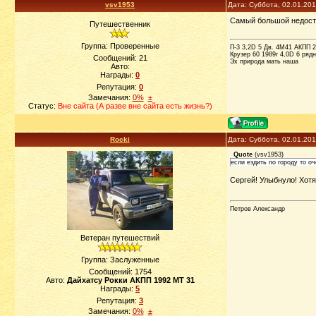
vsv1953
Дата: Суббота, 02.01.20
Самый большой недостат
Путешественник
Группа: Проверенные
П-3 3,2D 5 Дв. 4М41 АКПП 
Крузер 60 1989г 4,0D 6 ря
Сообщений:
21
Эх природа мать наша
Авто:
Награды:
0
Репутация:
0
Замечания:
0%
±
Статус:
Вне сайта (А разве вне сайта есть жизнь?)
Rocki
Дата: Суббота, 02.01.20
Quote
(
vsv1953
)
если ездить по городу то оч
Сергей! Улыбнуло! Хотя 
Петров Александр
Ветеран путешествий
Группа: Заслуженные
Сообщений:
1754
Авто:
Дайхатсу Рокки АКПП 1992 МТ 31
Награды:
5
Репутация:
3
Замечания:
0%
±