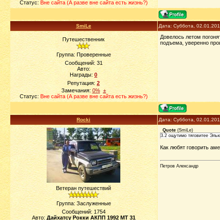
Статус:
Вне сайта (А разве вне сайта есть жизнь?)
SmiLe
Дата: Суббота, 02.01.20
Довелось летом погонят
Путешественник
подъема, уверенно про
Группа: Проверенные
Сообщений:
31
Авто:
Награды:
0
Репутация:
2
Замечания:
0%
±
Статус:
Вне сайта (А разве вне сайта есть жизнь?)
Rocki
Дата: Суббота, 02.01.20
Quote
(
SmiLe
)
3.2 ощутимо тяговитее Эльки
Как любят говорить аме
Петров Александр
Ветеран путешествий
Группа: Заслуженные
Сообщений:
1754
Авто:
Дайхатсу Рокки АКПП 1992 МТ 31