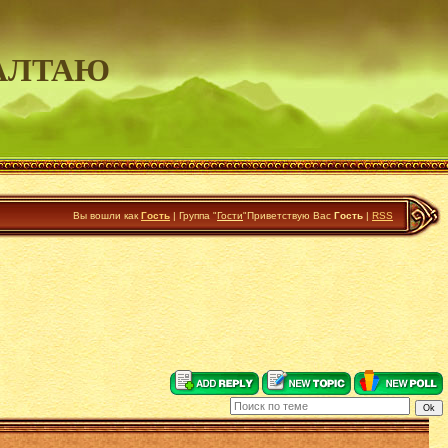
АЛТАЮ
Вы вошли как
Гость
|
Группа
"
Гости
"
Приветствую Вас
Гость
|
RSS