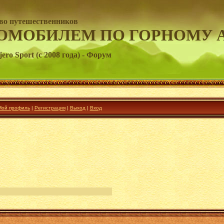
во путешественников
ОМОБИЛЕМ ПО ГОРНОМУ 
ero Sport (c 2008 года) - Форум
Мой профиль
|
Регистрация
|
Выход
|
Вход