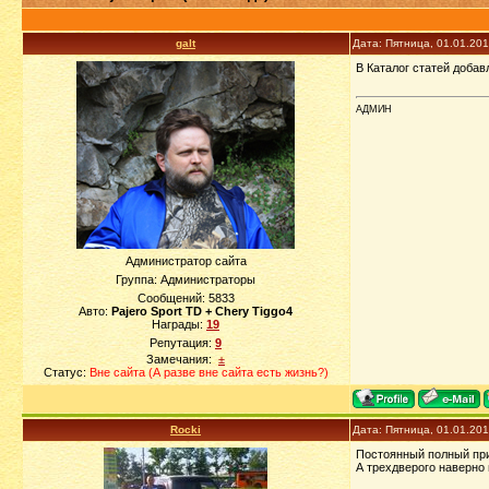
galt
Дата: Пятница, 01.01.20
В Каталог статей доба
АДМИН
Администратор сайта
Группа: Администраторы
Сообщений:
5833
Авто:
Pajero Sport TD + Chery Tiggo4
Награды:
19
Репутация:
9
Замечания:
±
Статус:
Вне сайта (А разве вне сайта есть жизнь?)
Rocki
Дата: Пятница, 01.01.20
Постоянный полный при
А трехдверого наверно