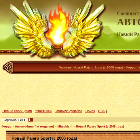
Сообщест
АВТ
Новый Paj
Главная
|
Новый Pajero Sport (c 2008 года) - Форум
|
[
Новые сообщения
·
Участники
·
Правила форума
·
Поиск
·
RSS
]
1
Страница
1
из
1
Форум
»
Автомобили (по моделям)
»
Mitsubishi
»
Новый Pajero Sport (c 2008 года)
Новый Pajero Sport (c 2008 года)