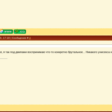
10, 17:18 | Сообщение #
4
я, я так под джипами воспринимаю что-то конкретно брутальное... Никакого унисекса н