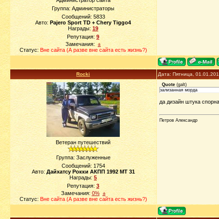
Администратор сайта
Группа: Администраторы
Сообщений:
5833
Авто:
Pajero Sport TD + Chery Tiggo4
Награды:
19
Репутация:
9
Замечания:
±
Статус:
Вне сайта (А разве вне сайта есть жизнь?)
Rocki
Дата: Пятница, 01.01.20
Quote
(
galt
)
зализанная морда
да дизайн штука спорна
Петров Александр
Ветеран путешествий
Группа: Заслуженные
Сообщений:
1754
Авто:
Дайхатсу Рокки АКПП 1992 МТ 31
Награды:
5
Репутация:
3
Замечания:
0%
±
Статус:
Вне сайта (А разве вне сайта есть жизнь?)