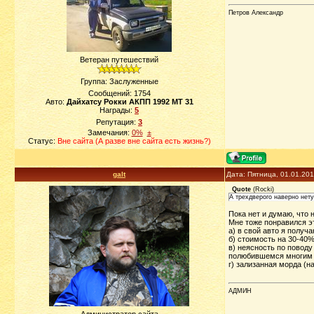
Петров Александр
Ветеран путешествий
Группа: Заслуженные
Сообщений:
1754
Авто:
Дайхатсу Рокки АКПП 1992 МТ 31
Награды:
5
Репутация:
3
Замечания:
0%
±
Статус:
Вне сайта (А разве вне сайта есть жизнь?)
galt
Дата: Пятница, 01.01.20
Quote
(
Rocki
)
А трехдверого наверно нет
Пока нет и думаю, что н
Мне тоже понравился э
а) в свой авто я получ
б) стоимость на 30-40
в) неясность по поводу
полюбившемся многим 
г) зализанная морда (н
АДМИН