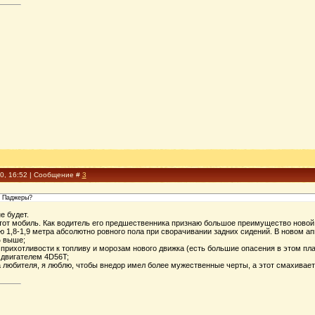
10, 16:52 | Сообщение #
3
у Паджеры?
е будет.
тот мобиль. Как водитель его предшественника признаю большое преимущество новой 
аю 1,8-1,9 метра абсолютно ровного пола при сворачивании задних сидений. В новом ап
% выше;
 прихотливости к топливу и морозам нового движка (есть большие опасения в этом пла
двигателем 4D56T;
а любителя, я люблю, чтобы внедор имел более мужественные черты, а этот смахивает