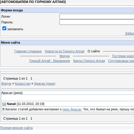
[
АВТОМОБИЛЕМ ПО ГОРНОМУ АЛТАЮ
]
Форма входа
Логин:
Пароль:
запомнить
Забыл
Меню сайта
Главная страница
Новости из Горного Алтая
О сайте
-------------------------
------------------------------
Форум
------------------------------
Гостевая книг
Горный Алтай - Викимапия
Карты Горного Алтая
Спутниковые кар
Страница
1
из
1
1
Форум
»
Казахстан
»
Арасан (река)
Арасан (река)
[
1
]
Natali
[11.03.2010, 20:19]
В Каталог статей добавлен материал о
реке Арасан
. Тех, кто бывал на реке, прошу 
Страница
1
из
1
1
Полная версия сайта