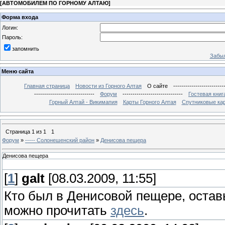
[
АВТОМОБИЛЕМ ПО ГОРНОМУ АЛТАЮ
]
Форма входа
Логин:
Пароль:
запомнить
Забыл
Меню сайта
Главная страница
Новости из Горного Алтая
О сайте
-------------------------
------------------------------
Форум
------------------------------
Гостевая книг
Горный Алтай - Викимапия
Карты Горного Алтая
Спутниковые кар
Страница
1
из
1
1
Форум
»
----- Солонешенский район
»
Денисова пещера
Денисова пещера
[
1
]
galt
[08.03.2009, 11:55]
Кто был в Денисовой пещере, остав
можно прочитать
здесь
.