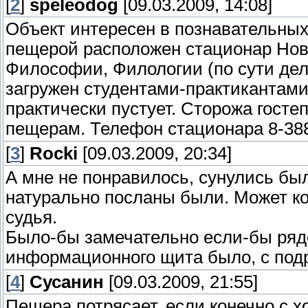
[
2
]
speleodog
[09.03.2009, 14:08]
Объект интересен в познавательных
пещерой расположен стационар Нов
Философии, Филологии (по сути дел
загружен студентами-практикантами
практически пустует. Сторожа гост
пещерам. Телефон стационара 8-388
[
3
]
Rocki
[09.03.2009, 20:34]
А мне не понравилось, сунулись был
натурально посланы были. Может кон
судья.
Было-бы замечательно если-бы ряд
информационного щита было, с под
[
4
]
Сусанин
[09.03.2009, 21:55]
Пещера потрясает, если конечно с 