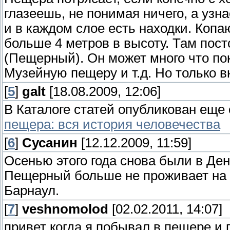
глазеешь, не понимая ничего, а узн
и в каждом слое есть находки. Копаю
больше 4 метров в высоту. Там пос
(Пещерный). Он может много что по
Музейную пещеру и т.д. Но только вн
[
5
]
galt
[18.08.2009, 12:06]
В Каталоге статей опубликован еще
пещера: вся история человечества
[
6
]
Сусанин
[12.12.2009, 11:59]
Осенью этого года снова были в Де
Пещерный больше не проживает на 
Барнаул.
[
7
]
veshnomolod
[02.02.2011, 14:07]
привет когда я побывал в пещере и 