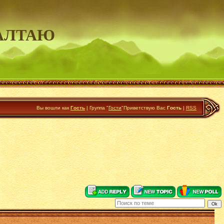
АЛТАЮ
Вы вошли как
Гость
|
Группа
"
Гости
"
Приветствую Вас
Гость
|
RSS