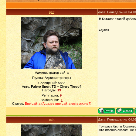
galt
Дата: Понедельник, 04.0
В Каталог статей доба
АДМИН
Администратор сайта
Группа: Администраторы
Сообщений:
5833
Авто:
Pajero Sport TD + Chery Tiggo4
Награды:
19
Репутация:
9
Замечания:
±
Статус:
Вне сайта (А разве вне сайта есть жизнь?)
galt
Дата: Понедельник, 04.0
Три раза был в Солонеш
что именно сказать не 