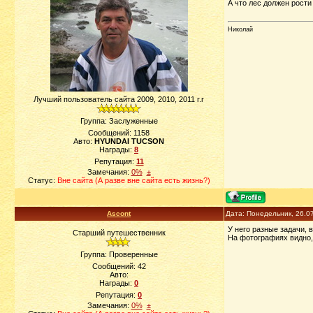
А что лес должен рости
Николай
Лучший пользователь сайта 2009, 2010, 2011 г.г
Группа: Заслуженные
Сообщений:
1158
Авто:
HYUNDAI TUCSON
Награды:
8
Репутация:
11
Замечания:
0%
±
Статус:
Вне сайта (А разве вне сайта есть жизнь?)
Ascont
Дата: Понедельник, 26.0
У него разные задачи, в
Старший путешественник
На фотографиях видно, 
Группа: Проверенные
Сообщений:
42
Авто:
Награды:
0
Репутация:
0
Замечания:
0%
±