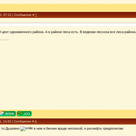
10, 07:21 | Сообщение #
7
цент одноименного района. А в районе леса есть. В ведении лесхоза все леса района
1, 13:42 | Сообщение #
8
к то Душевно
в нем и бензин вроде неплохой, я роснефть предпочитаю