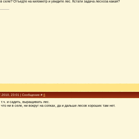
 в селе? Отъедте на километр и увидите лес. Кстати задача лесхоза какая?
7.2010, 23:01 | Сообщение #
6
 т.ч. и садить, выращивать лес.
что ни в селе, ни вокруг на сопках, да и дальше лесов хороших там нет.