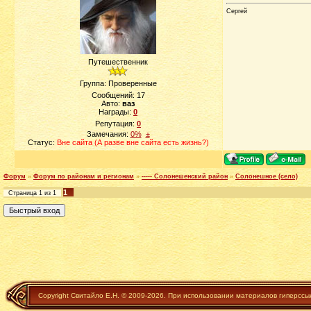
Сергей
Путешественник
Группа: Проверенные
Сообщений:
17
Авто:
ваз
Награды:
0
Репутация:
0
Замечания:
0%
±
Статус:
Вне сайта (А разве вне сайта есть жизнь?)
Форум
»
Форум по районам и регионам
»
----- Солонешенский район
»
Солонешное (село)
1
Страница
1
из
1
Copyright Свитайло Е.Н. © 2009-2026. При использовании материалов гиперссы