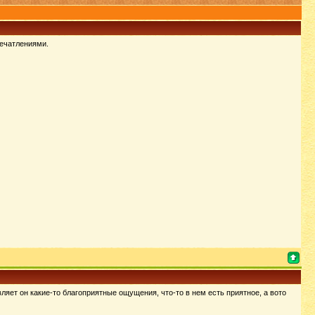
печатлениями.
ляет он какие-то благоприятные ощущения, что-то в нем есть приятное, а вото