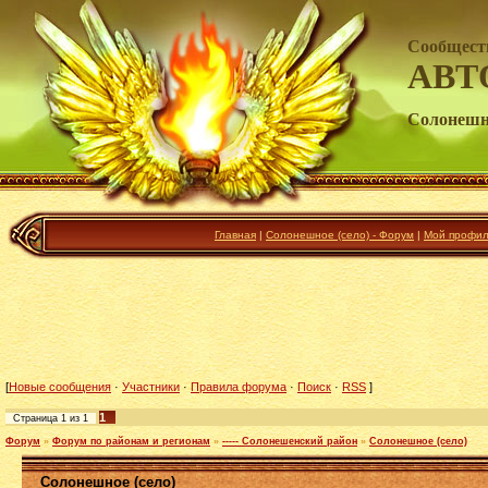
Сообщест
АВТ
Солонешно
Главная
|
Солонешное (село) - Форум
|
Мой профи
[
Новые сообщения
·
Участники
·
Правила форума
·
Поиск
·
RSS
]
1
Страница
1
из
1
Форум
»
Форум по районам и регионам
»
----- Солонешенский район
»
Солонешное (село)
Солонешное (село)