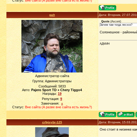
Статус:
Вне сайта (А разве вне сайта есть жизнь?)
galt
Дата: Вторник, 27.07.20
Quote
(
Ascont
)
Зачем там тогда лесхоз?
Солонешное - районный 
АДМИН
Администратор сайта
Группа: Администраторы
Сообщений:
5833
Авто:
Pajero Sport TD + Chery Tiggo4
Награды:
19
Репутация:
9
Замечания:
±
Статус:
Вне сайта (А разве вне сайта есть жизнь?)
crfpjxybr-125
Дата: Вторник, 15.03.201
Оно стоит в низинке ка