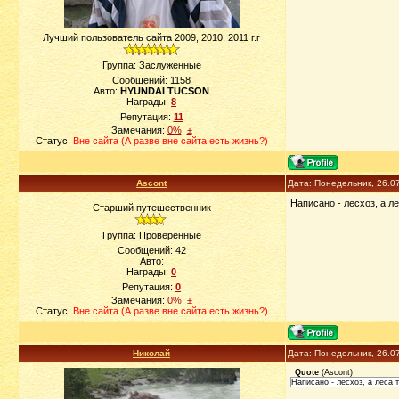
Лучший пользователь сайта 2009, 2010, 2011 г.г
Группа: Заслуженные
Сообщений:
1158
Авто:
HYUNDAI TUCSON
Награды:
8
Репутация:
11
Замечания:
0%
±
Статус:
Вне сайта (А разве вне сайта есть жизнь?)
Ascont
Дата: Понедельник, 26.0
Написано - лесхоз, а л
Старший путешественник
Группа: Проверенные
Сообщений:
42
Авто:
Награды:
0
Репутация:
0
Замечания:
0%
±
Статус:
Вне сайта (А разве вне сайта есть жизнь?)
Николай
Дата: Понедельник, 26.0
Quote
(
Ascont
)
Написано - лесхоз, а леса 