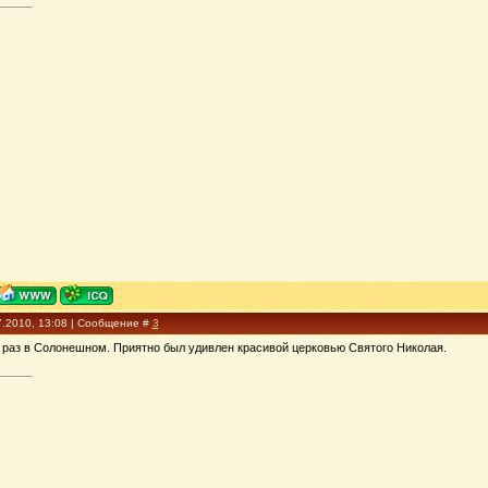
7.2010, 13:08 | Сообщение #
3
й раз в Солонешном. Приятно был удивлен красивой церковью Святого Николая.