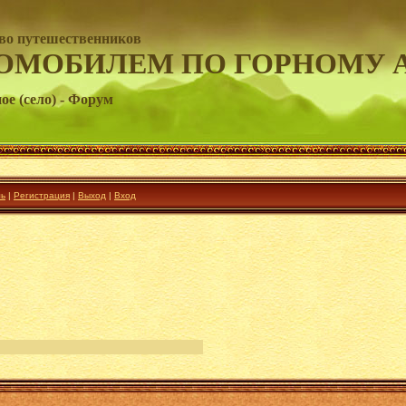
во путешественников
ОМОБИЛЕМ ПО ГОРНОМУ 
е (село) - Форум
ль
|
Регистрация
|
Выход
|
Вход