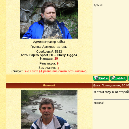
АДМИН
Администратор сайта
Группа: Администраторы
Сообщений:
5833
Авто:
Pajero Sport TD + Chery Tiggo4
Награды:
19
Репутация:
9
Замечания:
±
Статус:
Вне сайта (А разве вне сайта есть жизнь?)
Николай
Дата: Понедельник, 26.0
В этом году был второ
Николай