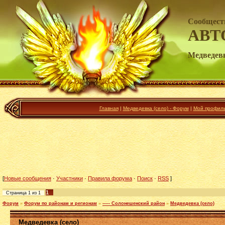
Сообщест
АВТ
Медведевк
Главная
|
Медведевка (село) - Форум
|
Мой профил
[
Новые сообщения
·
Участники
·
Правила форума
·
Поиск
·
RSS
]
1
Страница
1
из
1
Форум
»
Форум по районам и регионам
»
----- Солонешенский район
»
Медведевка (село)
Медведевка (село)