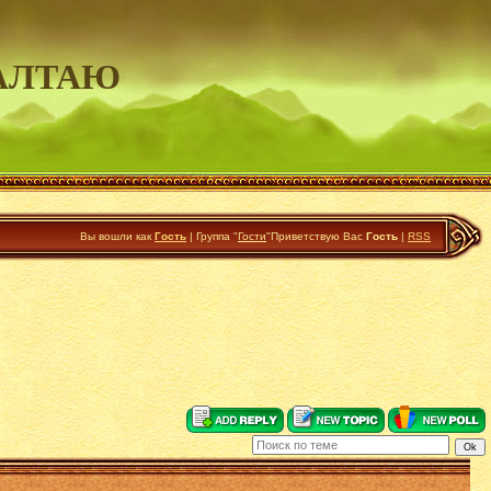
АЛТАЮ
Вы вошли как
Гость
|
Группа
"
Гости
"
Приветствую Вас
Гость
|
RSS