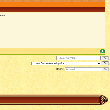
иями.
Поиск: