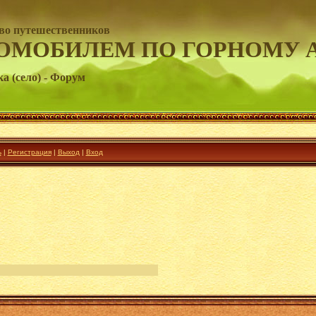
во путешественников
ОМОБИЛЕМ ПО ГОРНОМУ 
а (село) - Форум
ь
|
Регистрация
|
Выход
|
Вход