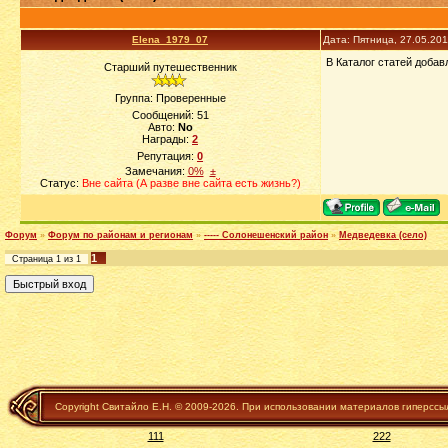
Elena_1979_07
Дата: Пятница, 27.05.20
В Каталог статей добав
Старший путешественник
Группа: Проверенные
Сообщений:
51
Авто:
No
Награды:
2
Репутация:
0
Замечания:
0%
±
Статус:
Вне сайта (А разве вне сайта есть жизнь?)
Форум
»
Форум по районам и регионам
»
----- Солонешенский район
»
Медведевка (село)
1
Страница
1
из
1
Copyright Свитайло Е.Н. © 2009-2026. При использовании материалов гиперссы
111
222