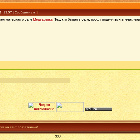
11, 13:57 | Сообщение #
1
лен материал о селе
Медведевка
. Тех, кто бывал в селе, прошу поделиться впечатлен
лка на сайт обязательна!
333