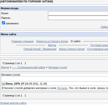
[
АВТОМОБИЛЕМ ПО ГОРНОМУ АЛТАЮ
]
Форма входа
Логин:
Пароль:
запомнить
Забыл
Меню сайта
Главная страница
Новости из Горного Алтая
О сайте
-------------------------
------------------------------
Форум
------------------------------
Гостевая книг
Горный Алтай - Викимапия
Карты Горного Алтая
Спутниковые кар
Страница
1
из
1
1
Форум
»
----- Солонешенский район
»
Лютаево (село)
Лютаево (село)
[
1
]
Elena_1979_07
[26.05.2011, 11:29]
В Каталог статей добавлен материал о селе
Лютаево
. Тех, кто бывал в селе, прошу 
Страница
1
из
1
1
Полная версия сайта