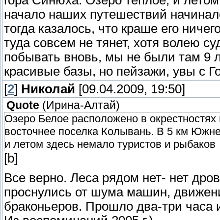
гора Синюха. Озеро теплое, и летом
начало наших путешествий начинало
тогда казалось, что краше его ничег
туда совсем не тянет, хотя волею с
побывать вновь, мы не были там 9 л
красивые базы, но пейзажи, увы с Г
[
2
]
Николай
[09.04.2009, 19:50]
Quote
(
Ирина-Алтай
)
Озеро Белое расположено в окрестностях п
восточнее поселка Колывань. В 5 км Южне
и летом здесь немало туристов и рыбаков
[b]
Все верно. Леса рядом нет- нет дров
проснулись от шума машин, движен
браконьеров. Прошло два-три часа 