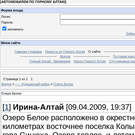
[
АВТОМОБИЛЕМ ПО ГОРНОМУ АЛТАЮ
]
Форма входа
Логин:
Пароль:
запомнить
Забыл
Меню сайта
Главная страница
Новости из Горного Алтая
О сайте
-------------------------
------------------------------
Форум
------------------------------
Гостевая книг
Горный Алтай - Викимапия
Карты Горного Алтая
Спутниковые кар
Страница
1
из
1
1
Форум
»
----- Курьинский район
»
Озеро Белое
Озеро Белое
[
1
]
Ирина-Алтай
[09.04.2009, 19:37]
Озеро Белое расположено в окрестно
километрах восточнее поселка Колы