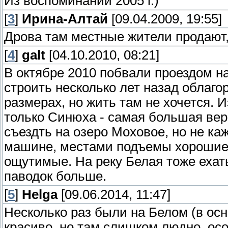
Из воспоминаний 2005 г.)
[
3
]
Ирина-Алтай
[09.04.2009, 19:55]
Дрова там местные жители продают,
[
4
]
galt
[04.10.2010, 08:21]
В октябре 2010 побвали проездом на
строить несколько лет назад облаг
размерах, но жить там не хочется. 
только Синюха - самая большая вер
съездть на озеро Моховое, но не ка
машине, местами подъемы хорошие,
ощутимые. На реку Белая тоже ехать
паводок больше.
[
5
]
Helga
[09.06.2014, 11:47]
Несколько раз были на Белом (в ос
красиво, но там слишком людно, ос