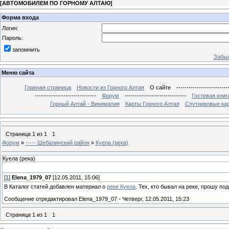
[
АВТОМОБИЛЕМ ПО ГОРНОМУ АЛТАЮ
]
Форма входа
Логин:
Пароль:
запомнить
Забыл
Меню сайта
Главная страница
Новости из Горного Алтая
О сайте
-------------------------
------------------------------
Форум
------------------------------
Гостевая книг
Горный Алтай - Викимапия
Карты Горного Алтая
Спутниковые кар
Страница
1
из
1
1
Форум
»
----- Шебалинский район
»
Куела (река)
Куела (река)
[
1
]
Elena_1979_07
[12.05.2011, 15:06]
В Каталог статей добавлен материал о
реке Куела
. Тех, кто бывал на реке, прошу п
Сообщение отредактировал
Elena_1979_07
-
Четверг, 12.05.2011, 15:23
Страница
1
из
1
1