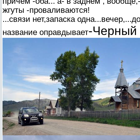
причем -оба... а- в заднем , вообщ
жгуты -проваливаются!
...связи нет,запаска одна...вечер,...
-Черный 
название оправдывает