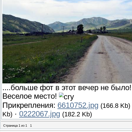
....больше фот в этот вечер не было!
Веселое место!
Прикрепления:
6610752.jpg
(166.8 Kb)
·
0222067.jpg
Kb)
(182.2 Kb)
Страница
1
из
1
1