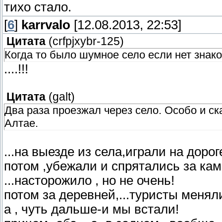
тихо стало.
[
6
]
karrvalo
[12.08.2013, 22:53]
Цитата
(
crfpjxybr-125
)
Когда то было шумное село если нет зна
....!!!
Цитата
(
galt
)
Два раза проезжал через село. Особо и ска
Алтае.
...на выезде из села,играли на доро
потом ,убежали и спрятались за кам
...насторожило , но не очень!
потом за деревней,...туристы меняли
а , чуть дальше-и мы встали!