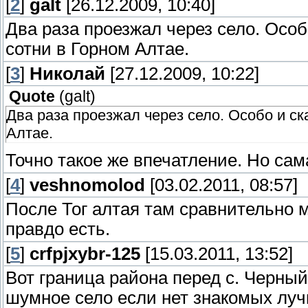
[
2
]
galt
[26.12.2009, 10:40]
Два раза проезжал через село. Особо
сотни в Горном Алтае.
[
3
]
Николай
[27.12.2009, 10:22]
Quote
(
galt
)
Два раза проезжал через село. Особо и ска
Алтае.
Точно такое же впечатление. Но сам
[
4
]
veshnomolod
[03.02.2011, 08:57]
После Тог алтая там сравнительно 
правдо есть.
[
5
]
crfpjxybr-125
[15.03.2011, 13:52]
Вот граница района перед с. Черный
шумное село если нет знакомых луч