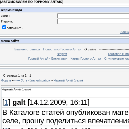
[
АВТОМОБИЛЕМ ПО ГОРНОМУ АЛТАЮ
]
Форма входа
Логин:
Пароль:
запомнить
Забыл
Меню сайта
Главная страница
Новости из Горного Алтая
О сайте
-------------------------
------------------------------
Форум
------------------------------
Гостевая книг
Горный Алтай - Викимапия
Карты Горного Алтая
Спутниковые кар
Страница
1
из
1
1
Форум
»
----- Усть-Канский район
»
Черный Ануй (село)
Черный Ануй (село)
[
1
]
galt
[14.12.2009, 16:11]
В Каталоге статей опубликован мат
селе, прошу поделиться впечатлени