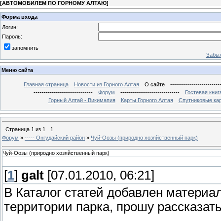
[
АВТОМОБИЛЕМ ПО ГОРНОМУ АЛТАЮ
]
Форма входа
Логин:
Пароль:
запомнить
Забыл
Меню сайта
Главная страница
Новости из Горного Алтая
О сайте
-------------------------
------------------------------
Форум
------------------------------
Гостевая книг
Горный Алтай - Викимапия
Карты Горного Алтая
Спутниковые кар
Страница
1
из
1
1
Форум
»
----- Онгудайский район
»
Чуй-Оозы (природно хозяйственный парк)
Чуй-Оозы (природно хозяйственный парк)
[
1
]
galt
[07.01.2010, 06:21]
В Каталог статей добавлен материа
территории парка, прошу рассказать