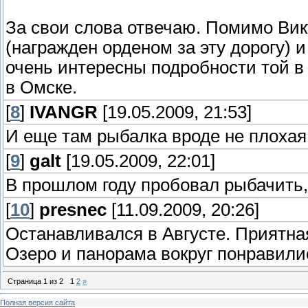
За свои слова отвечаю. Помимо Викт
(награжден орденом за эту дорогу) 
очень интересны подробности той в 
в Омске.
[
8
]
IVANGR
[19.05.2009, 21:53]
И еще там рыбалка вроде не плохая
[
9
]
galt
[19.05.2009, 22:01]
В прошлом году пробовал рыбачить,
[
10
]
presnec
[11.09.2009, 20:26]
Останавливался в Августе. Приятная
Озеро и панорама вокруг понравили
Страница
1
из
2
1
2
»
Полная версия сайта