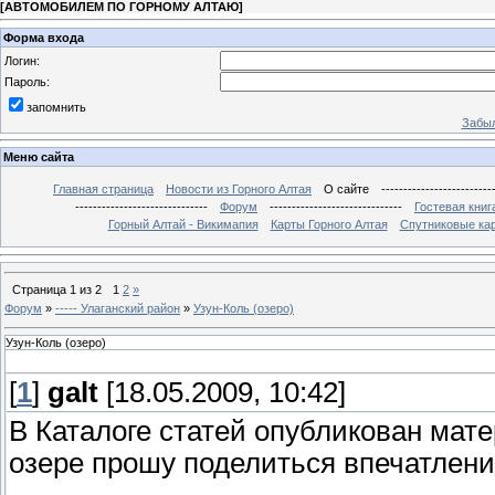
[
АВТОМОБИЛЕМ ПО ГОРНОМУ АЛТАЮ
]
Форма входа
Логин:
Пароль:
запомнить
Забыл
Меню сайта
Главная страница
Новости из Горного Алтая
О сайте
-------------------------
------------------------------
Форум
------------------------------
Гостевая книг
Горный Алтай - Викимапия
Карты Горного Алтая
Спутниковые кар
Страница
1
из
2
1
2
»
Форум
»
----- Улаганский район
»
Узун-Коль (озеро)
Узун-Коль (озеро)
[
1
]
galt
[18.05.2009, 10:42]
В Каталоге статей опубликован мат
озере прошу поделиться впечатлен