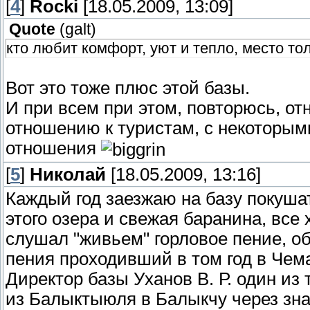
[
4
]
Rocki
[18.05.2009, 13:09]
Quote
(
galt
)
кто любит комфорт, уют и тепло, место то
Вот это тоже плюс этой базы.
И при всем при этом, повторюсь, от
отношению к туристам, с некоторым
отношения
[
5
]
Николай
[18.05.2009, 13:16]
Каждый год заезжаю на базу покушат
этого озера и свежая баранина, все 
слушал "живьем" горловое пение, о
пения проходивший в том год в Чема
Директор базы Уханов В. Р. один из
из Балыктыюля в Балыкчу через зн