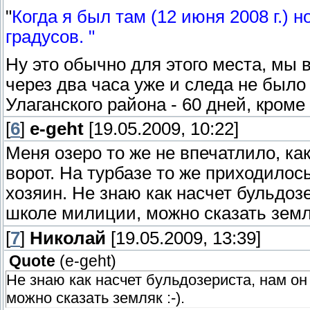
"
Когда я был там (12 июня 2008 г.) 
градусов. "
Ну это обычно для этого места, мы 
через два часа уже и следа не было
Улаганского района - 60 дней, кроме
[
6
]
e-geht
[19.05.2009, 10:22]
Меня озеро то же не впечатлило, ка
ворот. На турбазе то же приходилос
хозяин. Не знаю как насчет бульдоз
школе милиции, можно сказать земля
[
7
]
Николай
[19.05.2009, 13:39]
Quote
(
e-geht
)
Не знаю как насчет бульдозериста, нам он
можно сказать земляк :-).