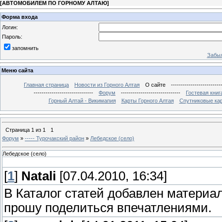
[
АВТОМОБИЛЕМ ПО ГОРНОМУ АЛТАЮ
]
Форма входа
Логин:
Пароль:
запомнить
Забыл
Меню сайта
Главная страница
Новости из Горного Алтая
О сайте
-------------------------
------------------------------
Форум
------------------------------
Гостевая книг
Горный Алтай - Викимапия
Карты Горного Алтая
Спутниковые кар
Страница
1
из
1
1
Форум
»
----- Турочакский район
»
Лебедское (село)
Лебедское (село)
[
1
]
Natali
[07.04.2010, 16:34]
В Каталог статей добавлен материа
прошу поделиться впечатлениями.