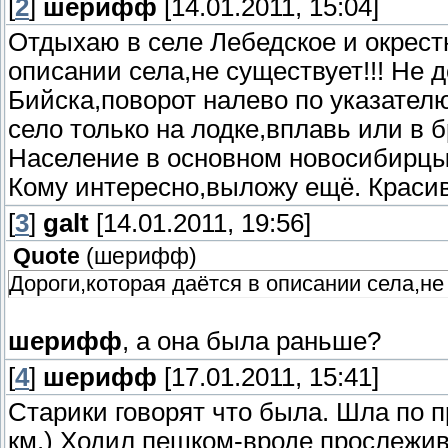
[
2
]
шерифф
[14.01.2011, 15:04]
Отдыхаю в селе Лебедское и окрестн
описании села,не существует!!! Не д
Бийска,поворот налево по указателю
село только на лодке,вплавь или в 
Население в основном новосибирцы
Кому интересно,выложу ещё. Красив
[
3
]
galt
[14.01.2011, 19:56]
Quote
(
шерифф
)
Дороги,которая даётся в описании села,не 
шерифф
, а она была раньше?
[
4
]
шерифф
[17.01.2011, 15:41]
Старики говорят что была. Шла по п
км.) Ходил пешком-вроде прослежив