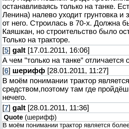
останавливаясь только на танке. Ес
Ленина) налево уходит грунтовка и з
от него. Строилась в 70-х. Должна б
Каяшкан, но строительство было ост
Только на тракторе.
[
5
]
galt
[17.01.2011, 16:06]
А чем "только на танке" отличается о
[
6
]
шерифф
[28.01.2011, 11:27]
В моём понимании трактор являетс
средством,поэтому там где пройдёшь
нечего.
[
7
]
galt
[28.01.2011, 11:36]
Quote
(
шерифф
)
В моём понимании трактор является боле