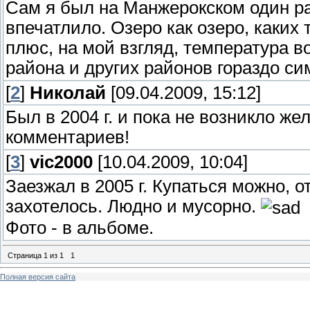
Сам я был на Манжерокском один раз
впечатлило. Озеро как озеро, каких
плюс, на мой взгляд, температура в
района и других районов гораздо си
[
2
]
Николай
[09.04.2009, 15:12]
Был в 2004 г. и пока не возникло же
комментариев!
[
3
]
vic2000
[10.04.2009, 10:04]
Заезжал в 2005 г. Купаться можно, о
захотелось. Людно и мусорно.
Фото - в альбоме.
Страница
1
из
1
1
Полная версия сайта