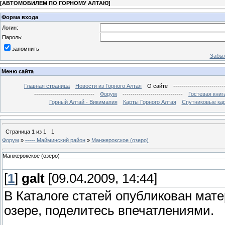
[
АВТОМОБИЛЕМ ПО ГОРНОМУ АЛТАЮ
]
Форма входа
Логин:
Пароль:
запомнить
Забыл
Меню сайта
Главная страница
Новости из Горного Алтая
О сайте
-------------------------
------------------------------
Форум
------------------------------
Гостевая книг
Горный Алтай - Викимапия
Карты Горного Алтая
Спутниковые кар
Страница
1
из
1
1
Форум
»
----- Майминский район
»
Манжерокское (озеро)
Манжерокское (озеро)
[
1
]
galt
[09.04.2009, 14:44]
В Каталоге статей опубликован мат
озере, поделитесь впечатлениями.