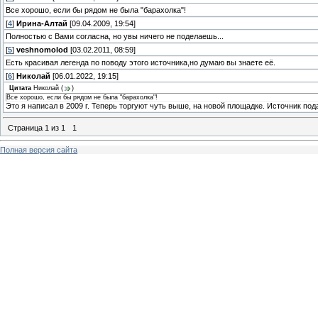
Все хорошо, если бы рядом не была "барахолка"!
[
4
]
Ирина-Алтай
[09.04.2009, 19:54]
Полностью с Вами согласна, но увы ничего не поделаешь...
[
5
]
veshnomolod
[03.02.2011, 08:59]
Есть красивая легенда по поводу этого источника,но думаю вы знаете её.
[
6
]
Николай
[06.01.2022, 19:15]
Цитата
Николай
(
)
Все хорошо, если бы рядом не была "барахолка"!
Это я написал в 2009 г. Теперь торгуют чуть выше, на новой площадке. Источник пода
Страница
1
из
1
1
Полная версия сайта