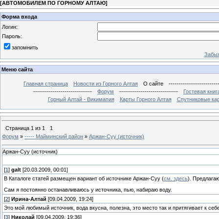
[
АВТОМОБИЛЕМ ПО ГОРНОМУ АЛТАЮ
]
Форма входа
Логин:
Пароль:
запомнить
Забыл
Меню сайта
Главная страница
Новости из Горного Алтая
О сайте
-------------------------
------------------------------
Форум
------------------------------
Гостевая книг
Горный Алтай - Викимапия
Карты Горного Алтая
Спутниковые кар
Страница
1
из
1
1
Форум
»
----- Майминский район
»
Аржан-Суу (источник)
Аржан-Суу (источник)
[
1
]
galt
[20.03.2009, 00:01]
В Каталоге статей размещен вариант об источнике Аржан-Суу (
см. здесь
). Предлага
Сам я постоянно останавливаюсь у источника, пью, набираю воду.
[
2
]
Ирина-Алтай
[09.04.2009, 19:24]
Это мой любимый источник, вода вкусна, полезна, это место так и притягивает к себе
[
3
]
Николай
[09.04.2009, 19:36]