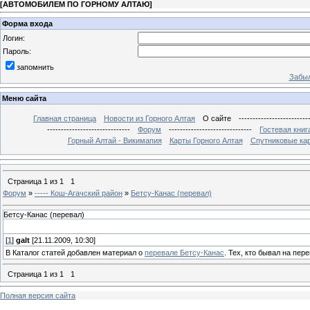
[
АВТОМОБИЛЕМ ПО ГОРНОМУ АЛТАЮ
]
Форма входа
Логин:
Пароль:
запомнить
Забыл
Меню сайта
Главная страница
Новости из Горного Алтая
О сайте
-------------------------
------------------------------
Форум
------------------------------
Гостевая книг
Горный Алтай - Викимапия
Карты Горного Алтая
Спутниковые кар
Страница
1
из
1
1
Форум
»
----- Кош-Агачский район
»
Бетсу-Канас (перевал)
Бетсу-Канас (перевал)
[
1
]
galt
[21.11.2009, 10:30]
В Каталог статей добавлен материал о
перевале Бетсу-Канас
. Тех, кто бывал на пер
Страница
1
из
1
1
Полная версия сайта