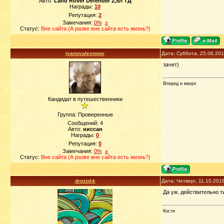
Авто:
Land Rover Defender 2,5л ТД
Награды:
10
Репутация:
2
Замечания:
0%
±
Статус:
Вне сайта (А разве вне сайта есть жизнь?)
ivanovalexnnov
Дата: Суббота, 25.06.20
зачет)
Вперед и вверх
Кандидат в путешественники
Группа: Проверенные
Сообщений:
4
Авто:
ниссан
Награды:
0
Репутация:
0
Замечания:
0%
±
Статус:
Вне сайта (А разве вне сайта есть жизнь?)
drozzd-k
Дата: Четверг, 11.10.201
Да уж. действительно т
Костя