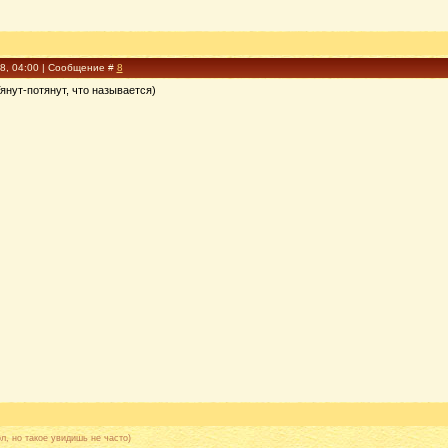
18, 04:00 | Сообщение #
8
Тянут-потянут, что называется)
л, но такое увидишь не часто)