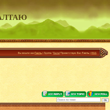
АЛТАЮ
Вы вошли как
Гость
|
Группа
"
Гости
"
Приветствую Вас
Гость
|
RSS