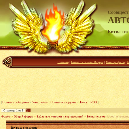
Сообщест
АВТ
Битва тит
Главная
|
Битва титанов - Форум
|
Мой профиль
|
Р
[
Новые сообщения
·
Участники
·
Правила форума
·
Поиск
·
RSS
]
1
Страница
1
из
1
Форум
»
Общий форум
»
Забавные истории из путешествий
»
Битва титанов
(Может и не прико
Битва титанов