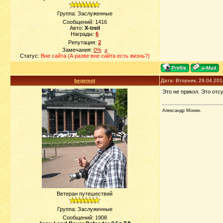
Группа: Заслуженные
Сообщений:
1416
Авто:
X-treil
Награды:
6
Репутация:
2
Замечания:
0%
±
Статус:
Вне сайта (А разве вне сайта есть жизнь?)
begemot
Дата: Вторник, 29.04.20
Это не прикол. Это отсу
Александр Монин.
Ветеран путешествий
Группа: Заслуженные
Сообщений:
1908