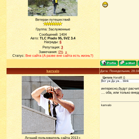
Ветеран путешествий
Группа: Заслуженные
Сообщений:
1404
Авто:
TLC Prado 95, 5VZ 3.4
Награды:
6
Репутация:
3
Замечания:
0%
±
Статус:
Вне сайта (А разве вне сайта есть жизнь?)
karrvalo
Дата: Понедельник, 28.0
Цитата
НатаМ
(
)
Вот уж Да уж... blink
интересно,будут расчи
.... оба, или только вн
karrvalo
Лучший пользователь сайта 2013 г.