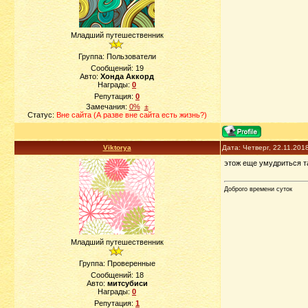
Младший путешественник
Группа: Пользователи
Сообщений:
19
Авто:
Хонда Аккорд
Награды:
0
Репутация:
0
Замечания:
0%
±
Статус:
Вне сайта (А разве вне сайта есть жизнь?)
Viktorya
Дата: Четверг, 22.11.201
этож еще умудриться та
Доброго времени суток
Младший путешественник
Группа: Проверенные
Сообщений:
18
Авто:
митсубиси
Награды:
0
Репутация:
1