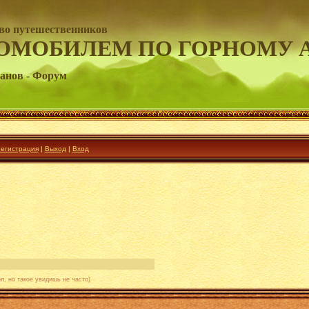
во путешественников
ОМОБИЛЕМ ПО ГОРНОМУ 
анов - Форум
егистрация
|
Выход
|
Вход
л, но такое увидишь не часто)