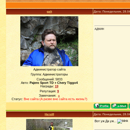
galt
Дата: Понедельник, 28.0
АДМИН
Администратор сайта
Группа: Администраторы
Сообщений:
5833
Авто:
Pajero Sport TD + Chery Tiggo4
Награды:
19
Репутация:
9
Замечания:
±
Статус:
Вне сайта (А разве вне сайта есть жизнь?)
НатаМ
Дата: Понедельник, 28.0
Вот уж Да уж...