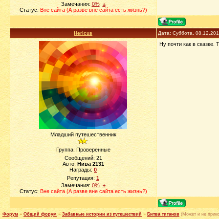
Замечания:
0%
±
Статус:
Вне сайта (А разве вне сайта есть жизнь?)
Hericus
Дата: Суббота, 08.12.20
Ну почти как в сказке. 
Младший путешественник
Группа: Проверенные
Сообщений:
21
Авто:
Нива 2131
Награды:
0
Репутация:
1
Замечания:
0%
±
Статус:
Вне сайта (А разве вне сайта есть жизнь?)
Форум
»
Общий форум
»
Забавные истории из путешествий
»
Битва титанов
(Может и не прико