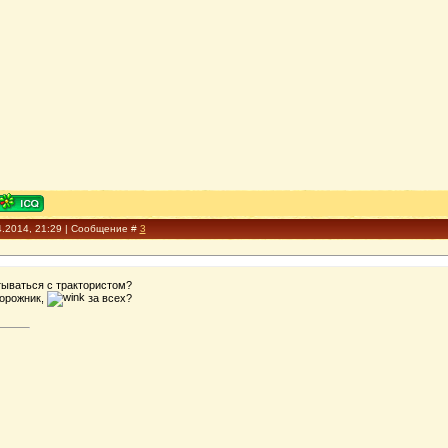
4.2014, 21:29 | Сообщение #
3
тываться с трактористом?
едорожник,
за всех?