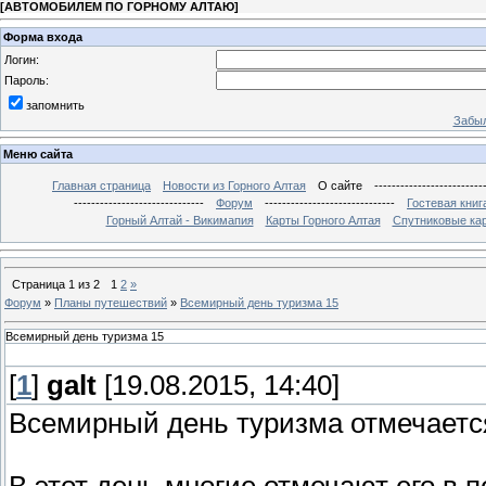
[
АВТОМОБИЛЕМ ПО ГОРНОМУ АЛТАЮ
]
Форма входа
Логин:
Пароль:
запомнить
Забыл
Меню сайта
Главная страница
Новости из Горного Алтая
О сайте
-------------------------
------------------------------
Форум
------------------------------
Гостевая книг
Горный Алтай - Викимапия
Карты Горного Алтая
Спутниковые кар
Страница
1
из
2
1
2
»
Форум
»
Планы путешествий
»
Всемирный день туризма 15
Всемирный день туризма 15
[
1
]
galt
[19.08.2015, 14:40]
Всемирный день туризма отмечается 