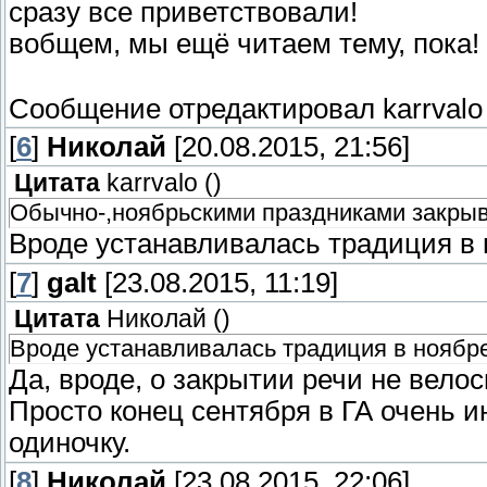
сразу все приветствовали!
вобщем, мы ещё читаем тему, пока!
Сообщение отредактировал
karrvalo
[
6
]
Николай
[20.08.2015, 21:56]
Цитата
karrvalo
(
)
Обычно-,ноябрьскими праздниками закрыв
Вроде устанавливалась традиция в н
[
7
]
galt
[23.08.2015, 11:19]
Цитата
Николай
(
)
Вроде устанавливалась традиция в ноябре 
Да, вроде, о закрытии речи не велос
Просто конец сентября в ГА очень и
одиночку.
[
8
]
Николай
[23.08.2015, 22:06]