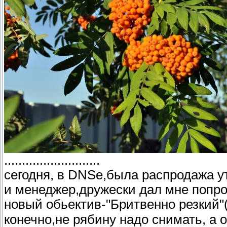
...........................
сегодня, в DNSе,была распродажа у
и менеджер,дружески дал мне попро
новый обьектив-"Бритвенно резкий
конечно,не рябину надо снимать, а о