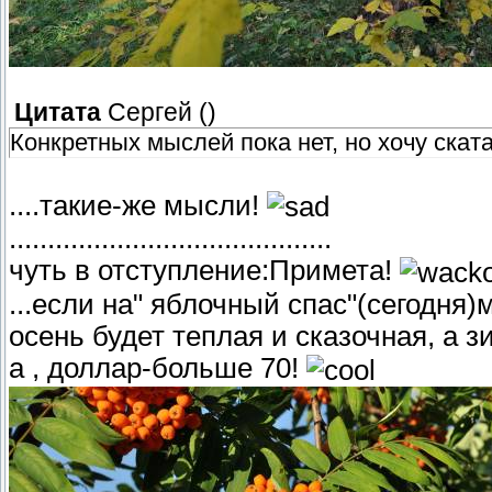
Цитата
Сергей
(
)
Конкретных мыслей пока нет, но хочу ската
....такие-же мысли!
..........................................
чуть в отступление:Примета!
...если на" яблочный спас"(сегодня)
осень будет теплая и сказочная, а з
а , доллар-больше 70!