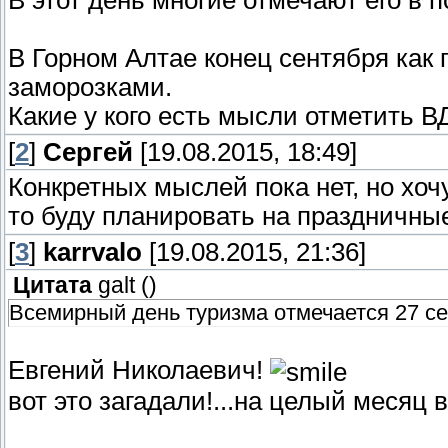
В этот день многие отмечают его в п
В Горном Алтае конец сентября как
заморозками.
Какие у кого есть мысли отметить В
[
2
]
Сергей
[19.08.2015, 18:49]
Конкретных мыслей пока нет, но хочу
то буду планировать на праздничные
[
3
]
karrvalo
[19.08.2015, 21:36]
Цитата
galt
(
)
Всемирный день туризма отмечается 27 сен
Евгений Николаевич!
вот это загадали!...на целый месяц 