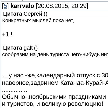
[
5
]
karrvalo
[20.08.2015, 20:29]
Цитата
Сергей
(
)
Конкретных мыслей пока нет,
+1 !
Цитата
galt
(
)
сообразим на день туриста чего-нибудь ин
....у нас -же,календарный отпуск с 3
наверное,задвинем Катанда-Курай-А
...............
Обычно-,ноябрьскими праздниками 
и туристов, и великую революцию!