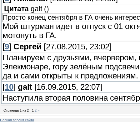
Цитата
galt
(
)
Просто конец сентября в ГА очень интерес
Мой штурман идет в отпуск с 01 окт
мотонуть в ГА.
[
9
]
Сергей
[27.08.2015, 23:02]
Планируем с друзьями, вчервером, п
Элекмонаре, гору зелёным подсвечи
да и сами открыты к предложениям.
[
10
]
galt
[16.09.2015, 22:07]
Наступила вторая половина сентябр
Страница
1
из
2
1
2
»
Полная версия сайта