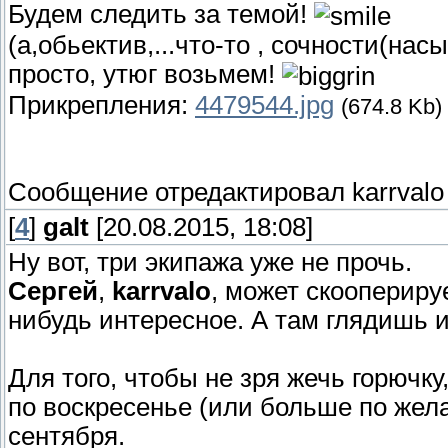
Будем следить за темой!
(а,обьектив,...что-то , сочности(насы
просто, утюг возьмем!
Прикрепления:
4479544.jpg
(674.8 Kb)
Сообщение отредактировал
karrvalo
[
4
]
galt
[20.08.2015, 18:08]
Ну вот, три экипажа уже не прочь.
Сергей
,
karrvalo
, может скоопериру
нибудь интересное. А там глядишь и
Для того, чтобы не зря жечь горючку
по воскресенье (или больше по жел
сентября.