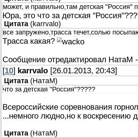
может, и правильно,там детская "Россия" п
Юра, это что за детская "Россия"??
Цитата
(
karrvalo
)
все запружено,трасса течет,солью посыпают
Трасса какая?
Сообщение отредактировал
НатаМ
[
10
]
karrvalo
[26.01.2013, 20:43]
Цитата
(
НатаМ
)
что за детская "Россия"?????
Всероссийские соревнования горно
...немного людно,но к воскресению 
Цитата
(
НатаМ
)