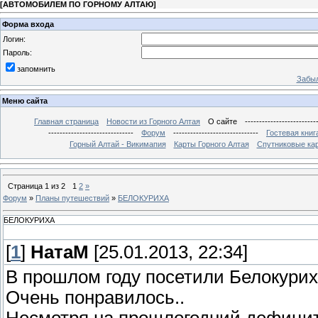
[
АВТОМОБИЛЕМ ПО ГОРНОМУ АЛТАЮ
]
Форма входа
Логин:
Пароль:
запомнить
Забыл
Меню сайта
Главная страница
Новости из Горного Алтая
О сайте
-------------------------
------------------------------
Форум
------------------------------
Гостевая книг
Горный Алтай - Викимапия
Карты Горного Алтая
Спутниковые кар
Страница
1
из
2
1
2
»
Форум
»
Планы путешествий
»
БЕЛОКУРИХА
БЕЛОКУРИХА
[
1
]
НатаМ
[25.01.2013, 22:34]
В прошлом году посетили Белокуриху
Очень понравилось..