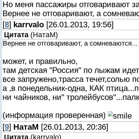
Но меня пассажиры отговаривают зав
Вернее не отговаривают, а сомневаю
[
8
]
karrvalo
[26.01.2013, 19:56]
Цитата
(
НатаМ
)
Вернее не отговаривают, а сомневаются...
может, и правильно,
там детская "Россия" по лыжам идет.
все запружено,трасса течет,солью по
а ,в понедельник-одна, КАК птица...
ни чайников, ни" тролейбусов"...палк
(информация проверенная)
[
9
]
НатаМ
[26.01.2013, 20:36]
Цитата
(
karrvalo
)