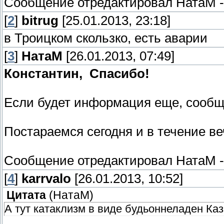
Сообщение отредактировал
НатаМ
[
2
]
bitrug
[25.01.2013, 23:18]
в Троицком скользко, есть аварии
[
3
]
НатаМ
[26.01.2013, 07:49]
Константин,
Спасибо!
Если будет информация еще, сообщ
Постараемся сегодня и в течение ве
Сообщение отредактировал
НатаМ
[
4
]
karrvalo
[26.01.2013, 10:52]
Цитата
(
НатаМ
)
А тут катаклизм в виде будьоннеладен Каз