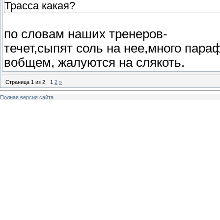
Трасса какая?
по словам наших тренеров-
течет,сыпят соль на нее,много пара
вобщем, жалуются на слякоть.
Страница
1
из
2
1
2
»
Полная версия сайта