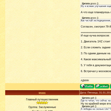
Цитата
gruss
(
)
Ну и всякие улучшения еще 
А что еще планируешь 
Цитата
gruss
(
)
Как чистый экспедиционник,
Согласен, смотрел 78-й
====================
И еще кучка вопросов:
1. Двигатель 1HZ стоит
2. Если сложить задние
3. По одним данным на
4. Каков максимальный
5. У тебя в документац
6. Встречал у московски
АДМИН
gruss
Дата: Пятница, 31.01.20
Цитата
galt
(
)
Главный путешественник
Где-то читал, что сейчас н
Ну по крайней мере вто
Цитата
galt
(
)
Группа: Заслуженные
А лебедка на сколько Lbs? 