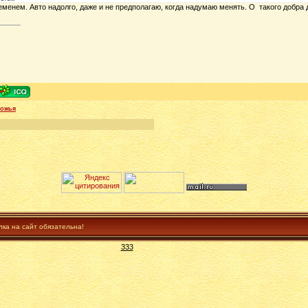
ременем. Авто надолго, даже и не предполагаю, когда надумаю менять. О такого добра д
рожья
лка на сайт обязательна!
333