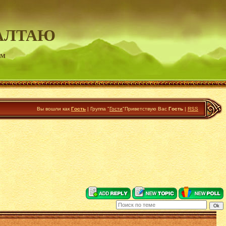
АЛТАЮ
ум
Вы вошли как
Гость
|
Группа
"
Гости
"
Приветствую Вас
Гость
|
RSS