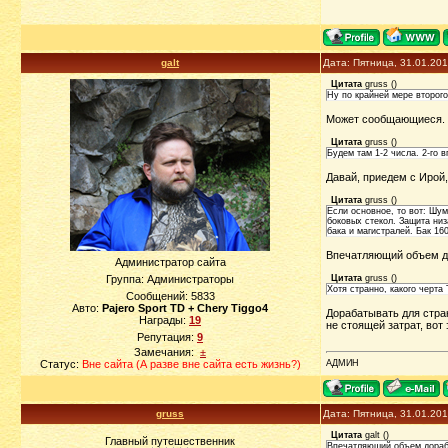
galt
Дата: Пятница, 31.01.20
Цитата
gruss
(
)
Ну по крайней мере второго
Может сообщающиеся. Е
Цитата
gruss
(
)
Будем там 1-2 числа. 2-го 
Давай, приедем с Ирой,
Цитата
gruss
(
)
Если основное, то вот: Шум
боковых стекол. Защита низ
бака и магистралей. Бак 16
Впечатляющий объем д
Администратор сайта
Группа: Администраторы
Цитата
gruss
(
)
Хотя странно, какого черта 
Сообщений:
5833
Авто:
Pajero Sport TD + Chery Tiggo4
Дорабатывать для стра
Награды:
19
не стоящей затрат, вот
Репутация:
9
Замечания:
±
Статус:
Вне сайта (А разве вне сайта есть жизнь?)
АДМИН
gruss
Дата: Пятница, 31.01.20
Цитата
galt
(
)
Главный путешественник
Впечатляющий объем дораб