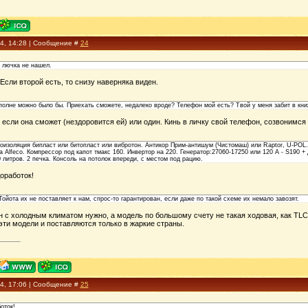
14, 14:28 | Сообщение #
24
 лючка не нашел.
сли второй есть, то снизу наверняка виден.
вполне можно было бы. Приехать сможете, недалеко вроде? Телефон мой есть? Твой у меня забит в кни
 если она сможет (нездоровится ей) или один. Кинь в личку свой телефон, созвонимся 
оизоляция бипласт или битопласт или вибротон. Антикор Прим-антишум (Чистомаш) или Raptor, U-POL.
а Alfeco. Компрессор под капот тмакс 160. Инвертор на 220. Генератор:27060-17250 или 120 А - S190 
0 литров. 2 печка. Консоль на потолок впереди, с местом под рацию.
оработок!
Тойота их не поставляет к нам, спрос-то гарантирован, если даже по такой схеме их немало завозят.
н с холодным климатом нужно, а модель по большому счету не такая ходовая, как TLC
 эти модели и поставляются только в жаркие страны.
14, 17:06 | Сообщение #
25
оток!