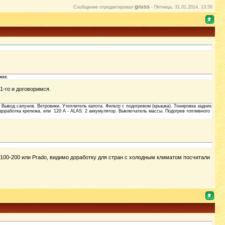
gruss
Сообщение отредактировал
-
Пятница, 31.01.2014, 13:50
жке.
1-го и договоримся.
 Вывод сапунов. Ветровики. Утеплитель капота. Фильтр с подогревом (крышка). Тонировка задних
+ доработка крепежа, или 120 А - ALAS. 2 аккумулятор. Выключатель массы. Подогрев топливного
100-200 или Prado, видимо доработку для стран с холодным климатом посчитали