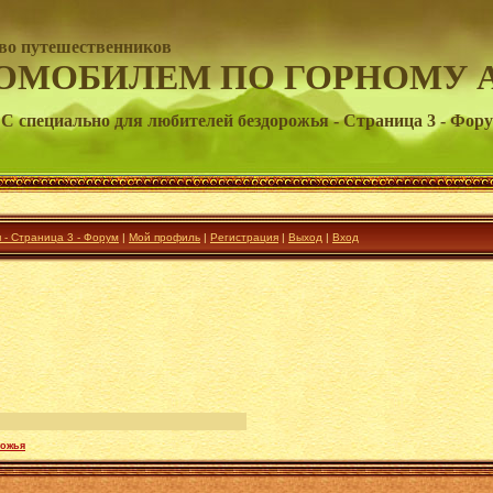
во путешественников
ОМОБИЛЕМ ПО ГОРНОМУ 
 специально для любителей бездорожья - Страница 3 - Фор
- Страница 3 - Форум
|
Мой профиль
|
Регистрация
|
Выход
|
Вход
рожья