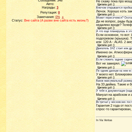
Сообщений:
348
Не скажу пока про мощн
Авто:
Цитата
galt
(
)
Награды:
3
Ключом открывается пробка
Лючок. Хорошо хоть за
Репутация:
0
Цитата
galt
(
)
Замечания:
0%
±
Может пересечемся? Охота о
Статус:
Вне сайта (А разве вне сайта есть жизнь?)
Да не вопрос, рады буд
недалеко вроде? Телефо
Цитата
galt
(
)
А что еще планируешь в эт
Если основное, то вот:
подогревом (крышка). Т
или 120 А - ALAS. 2 ак
Цитата
galt
(
)
Двигатель 1HZ стоит или др
Именно он. Атмосферник
Цитата
galt
(
)
Если сложить задние сидень
Вот не замерял.
Цитата
galt
(
)
По одним данным на нем ес
У моего нет. Блокировк
Цитата
galt
(
)
Каков максимальный размер
На 33 дюйма. Такие и б
Цитата
galt
(
)
У тебя в документации (над
Мануал на арабском и а
Цитата
galt
(
)
Встречал у московских поста
Гарантия 2 года от пост
спрос-то гарантирован,
In Via Veritas