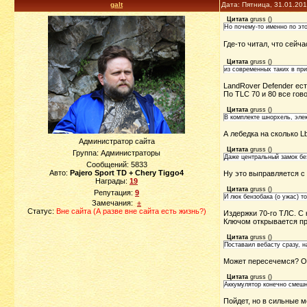
galt
Дата: Пятница, 31.01.20
Цитата
gruss
(
)
Но почему-то именно по это
Где-то читал, что сейч
Цитата
gruss
(
)
из современных таких в при
LandRover Defender ест
По TLC 70 и 80 все гов
Цитата
gruss
(
)
В комплекте шнорхель, элек
А лебедка на сколько L
Администратор сайта
Цитата
gruss
(
)
Группа: Администраторы
Даже центральный замок без
Сообщений:
5833
Авто:
Pajero Sport TD + Chery Tiggo4
Ну это выправляется с 
Награды:
19
Цитата
gruss
(
)
Репутация:
9
И люк бензобака (о ужас) т
Замечания:
±
Статус:
Вне сайта (А разве вне сайта есть жизнь?)
Издержки 70-го ТЛС. С 
Ключом открывается пр
Цитата
gruss
(
)
Поставаил вебасту сразу, н
Может пересечемся? Охо
Цитата
gruss
(
)
Аккумулятор конечно смешно
Пойдет, но в сильные м