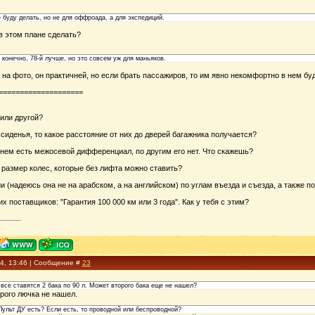
буду делать, но не для оффроада, а для экспедиций.
в этом плане сделать?
 конечно, 78-й лучше, но это совсем уж для маньяков.
 на фото, он практичней, но если брать пассажиров, то им явно некомфортно в нем буд
====================
 или другой?
 сиденья, то какое расстояние от них до дверей багажника получается?
 нем есть межосевой дифференциал, по другим его нет. Что скажешь?
 размер колес, которые без лифта можно ставить?
ии (надеюсь она не на арабском, а на английском) по углам въезда и съезда, а также 
х поставщиков: "Гарантия 100 000 км или 3 года". Как у тебя с этим?
14, 13:46 | Сообщение #
23
а все ставятся 2 бака по 90 л. Может второго бака еще не нашел?
рого лючка не нашел.
Пульт ДУ есть? Если есть, то проводной или беспроводной?