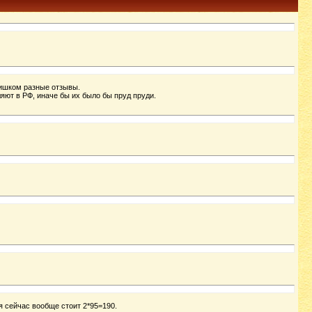
лишком разные отзывы.
яют в РФ, иначе бы их было бы пруд пруди.
я сейчас вообще стоит 2*95=190.