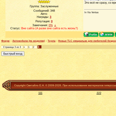
Это всё не сразу, со в
Группа: Заслуженные
Сообщений:
348
In Via Veritas
Авто:
Награды:
3
Репутация:
0
Замечания:
0%
±
Статус:
Вне сайта (А разве вне сайта есть жизнь?)
Форум
»
Автомобили (по моделям)
»
Toyota
»
Новые TLC специально для любителей бездо
3
Страница
3
из
3
«
1
2
Copyright Свитайло Е.Н. © 2009-2026. При использовании материалов гиперссы
111
222