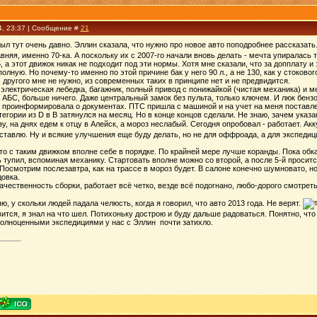
4, 23:37 | Сообщение #
21
ыл тут очень давно. Эллин сказала, что нужно про новое авто поподробнее рассказать
вняя, именно 70-ка. А поскольку их с 2007-го начали вновь делать - мечта упиралась т
, а этот движок никак не подходит под эти нормы. Хотя мне сказали, что за допплату и
лную. Но почему-то именно по этой причине бак у него 90 л., а не 130, как у стоковог
, другого мне не нужно, из современных таких в принципе нет и не предвидится.
электрическая лебедка, багажник, полный привод с понижайкой (чистая механика) и ме
и АБС, больше ничего. Даже центральный замок без пульта, только ключем. И люк бензо
проинформировала о документах. ПТС пришла с машиной и на учет на меня поставлена
тегории из D в В затянулся на месяц. Но в конце концов сделали. Не знаю, зачем указ
у, на днях едем к отцу в Алейск, а мороз неслабый. Сегодня опробовал - работает. А
тавлю. Ну и всякие улучшения еще буду делать, но не для оффроада, а для экспедици
то с таким движком вполне себе в порядке. По крайней мере лучше коранды. Пока обка
ь тупил, вспоминая механику. Стартовать вполне можно со второй, а после 5-й просится
осмотрим послезавтра, как на трассе в мороз будет. В салоне конечно шумновато, но
овка.
качественность сборки, работает всё четко, везде всё подогнано, любо-дорого смотрет
ю, у скольки людей падала челюсть, когда я говорил, что авто 2013 года. Не верят.
ится, я знал на что шел. Потихоньку дострою и буду дальше радоваться. Понятно, что
полноценными экспедициями у нас с Эллин почти затихло.