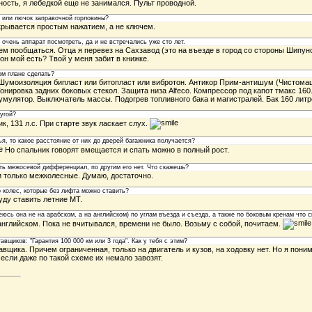
ость, я лебедкой еще не занимался. Пульт проводной.
 или лючок заправочной горловины?
крывается простым нажатием, а не ключем.
чень аппарат посмотреть, да и не встречались уже сто лет.
ем пообщаться. Отца я перевез на Сахзавод (это на въезде в город со стороны Шипуно
н мой есть? Твой у меня забит в книжке.
ом плане сделать?
 Шумоизоляция бипласт или битопласт или вибротон. Антикор Прим-антишум (Чистомаш)
онировка задних боковых стекол. Защита низа Alfeco. Компрессор под капот тмакс 160.
кумулятор. Выключатель массы. Подогрев топливного бака и магистралей. Бак 160 литро
угой?
, 131 л.с. При старте звук ласкает слух.
я, то какое расстояние от них до дверей багажника получается?
Но спальник говорят вмещается и спать можно в полный рост.
ть межосевой дифференциал, по другим его нет. Что скажешь?
и только межколесные. Думаю, достаточно.
 колес, которые без лифта можно ставить?
уду ставить летние МТ.
еюсь она не на арабском, а на английском) по углам въезда и съезда, а также по боковым кренам что с
нглийском. Пока не вчитывался, времени не было. Возьму с собой, почитаем.
вщиков: "Гарантия 100 000 км или 3 года". Как у тебя с этим?
авщика. Причем ограниченная, только на двигатель и кузов, на ходовку нет. Но я поним
 если даже по такой схеме их немало завозят.