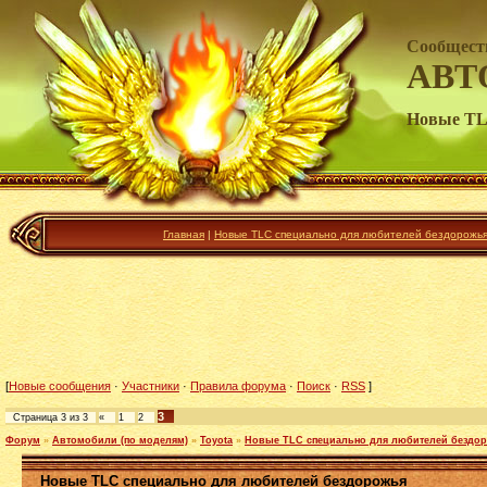
Сообщест
АВТ
Новые TLC
Главная
|
Новые TLC специально для любителей бездорожья 
[
Новые сообщения
·
Участники
·
Правила форума
·
Поиск
·
RSS
]
3
Страница
3
из
3
«
1
2
Форум
»
Автомобили (по моделям)
»
Toyota
»
Новые TLC специально для любителей бездо
Новые TLC специально для любителей бездорожья