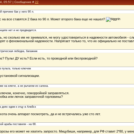
14, 05:57 | Сообщение #
22
й причине бак у него 90 л.
ас на все ставятся 2 бака по 90 л. Может второго бака еще не нашел?
нципе нет и не предвидится.
ь, но сколько им не занимался, не могу удостовериться в надежности автомобиля - с
орят о феноменальной надежности. Напрягает только то, что их официально не поставл
трическая лебедка, багажник
bs? Пульт ДУ есть? Если есть, то проводной или беспроводной?
 пульта, только ключем
установкой сигнализации.
оже на ключе, а не рычагом из салона.
ключом, конечно, геморройней заправляться.
обка или лючок заправочной горловины?
а днях едем к отцу в Алейск
та очень аппарат посмотреть, да и не встречались уже сто лет.
й арабы поставили - на 68.
орозы его может не хватить запросто. Мицубиши, например, для РФ ставит 2*80, у мен