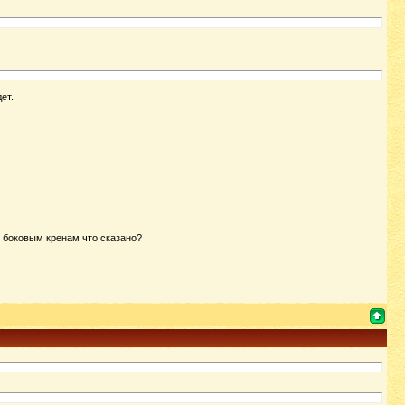
ет.
по боковым кренам что сказано?