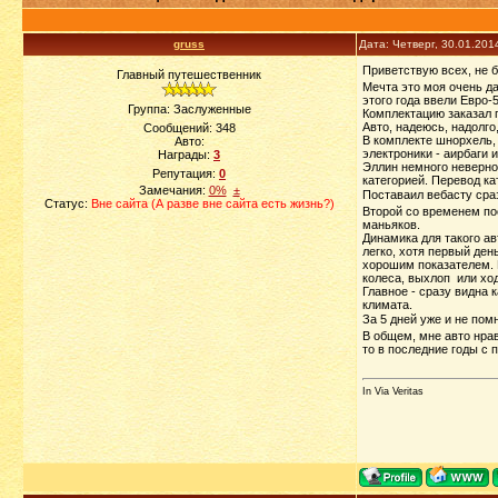
gruss
Дата: Четверг, 30.01.201
Приветствую всех, не б
Главный путешественник
Мечта это моя очень да
этого года ввели Евро-5
Группа: Заслуженные
Комплектацию заказал по
Авто, надеюсь, надолго
Сообщений:
348
В комплекте шнорхель, 
Авто:
электроники - аирбаги 
Награды:
3
Эллин немного неверно 
Репутация:
0
категорией. Перевод ка
Замечания:
0%
±
Поставаил вебасту сраз
Статус:
Вне сайта (А разве вне сайта есть жизнь?)
Второй со временем пос
маньяков.
Динамика для такого ав
легко, хотя первый ден
хорошим показателем. П
колеса, выхлоп или ход
Главное - сразу видна 
климата.
За 5 дней уже и не помн
В общем, мне авто нрав
то в последние годы с 
In Via Veritas