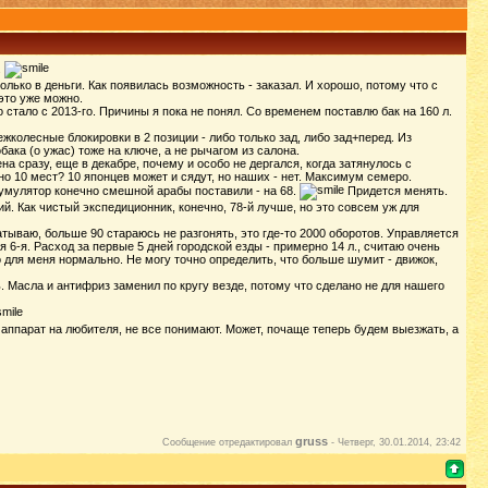
.
олько в деньги. Как появилась возможность - заказал. И хорошо, потому что с
 это уже можно.
о стало с 2013-го. Причины я пока не понял. Со временем поставлю бак на 160 л.
жколесные блокировки в 2 позиции - либо только зад, либо зад+перед. Из
бака (о ужас) тоже на ключе, а не рычагом из салона.
 сразу, еще в декабре, почему и особо не дергался, когда затянулось с
ано 10 мест? 10 японцев может и сядут, но наших - нет. Максимум семеро.
ккумулятор конечно смешной арабы поставили - на 68.
Придется менять.
й. Как чистый экспедиционник, конечно, 78-й лучше, но это совсем уж для
тываю, больше 90 стараюсь не разгонять, это где-то 2000 оборотов. Управляется
 6-я. Расход за первые 5 дней городской езды - примерно 14 л., считаю очень
 для меня нормально. Не могу точно определить, что больше шумит - движок,
ь. Масла и антифриз заменил по кругу везде, потому что сделано не для нашего
 аппарат на любителя, не все понимают. Может, почаще теперь будем выезжать, а
gruss
Сообщение отредактировал
-
Четверг, 30.01.2014, 23:42