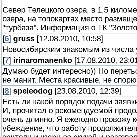
Север Телецкого озера, в 1,5 килом
озера, на топокартах место размещ
"турбаза". Информация о ТК "Золот
[
6
]
gruss
[12.08.2010, 10:58]
Новосибирским знакомым из числа у
[
7
]
irinaromanenko
[17.08.2010, 23:0
Думаю будет интересно)) Но перетьс
не манит. Места красивые, не спорю,
[
8
]
speleodog
[23.08.2010, 12:39]
Есть ли какой порядок подачи заявк
И, прочитал о рекомендуемой прод
очень длинно. Я ежегодно провожу 
убеждение, что работу продолжител