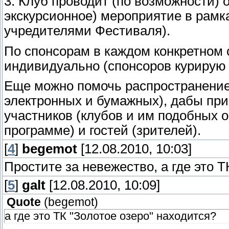
3. Клуб проводит (по возможности)
экскурсионное) мероприятие в рамк
учредителями Фестиваля).
По спонсорам в каждом конкретном 
индивидуально (спонсоров курирую 
Еще можно помочь распространени
электронных и бумажных), дабы пр
участников (клубов и им подобных 
программе) и гостей (зрителей).
[
4
]
begemot
[12.08.2010, 10:03]
Простите за невежество, а где это Т
[
5
]
galt
[12.08.2010, 10:09]
Quote
(
begemot
)
а где это ТК "Золотое озеро" находится?