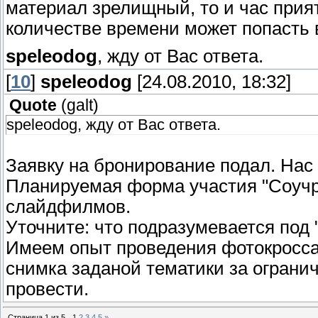
материал зрелищный, то и час прия
количестве времени может попасть в
speleodog
, жду от Вас ответа.
[
10
]
speleodog
[24.08.2010, 18:32]
Quote
(
galt
)
speleodog, жду от Вас ответа.
Заявку на бронирование подал. Нас 
Планируемая форма участия "Соучр
слайдфилмов.
Уточните: что подразумевается под
Имеем опыт проведения фотокросса 
снимка заданой тематики за ограни
провести.
Страница
1
из
5
1
2
3
4
5
»