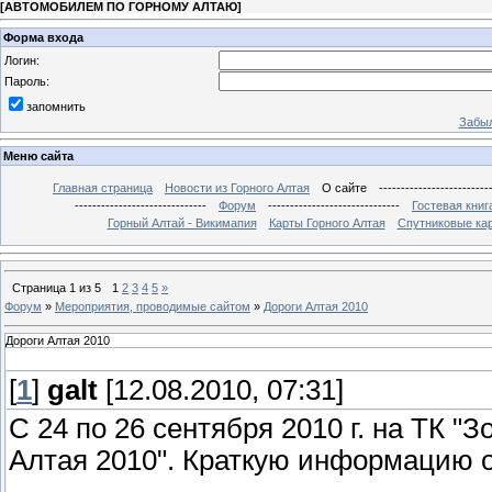
[
АВТОМОБИЛЕМ ПО ГОРНОМУ АЛТАЮ
]
Форма входа
Логин:
Пароль:
запомнить
Забыл
Меню сайта
Главная страница
Новости из Горного Алтая
О сайте
-------------------------
------------------------------
Форум
------------------------------
Гостевая книг
Горный Алтай - Викимапия
Карты Горного Алтая
Спутниковые кар
Страница
1
из
5
1
2
3
4
5
»
Форум
»
Мероприятия, проводимые сайтом
»
Дороги Алтая 2010
Дороги Алтая 2010
[
1
]
galt
[12.08.2010, 07:31]
С 24 по 26 сентября 2010 г. на ТК "
Алтая 2010". Краткую информацию 