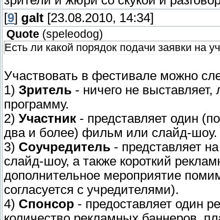
зрители и жюри со скукой и разговор
[
9
]
galt
[23.08.2010, 14:34]
Quote
(
speleodog
)
Есть ли какой порядок подачи заявки на у
Участвовать в фестивале можно сл
1)
Зритель
- ничего не выставляет,
программу.
2)
Участник
- представляет один (п
два и более) фильм или слайд-шоу.
3)
Соучредитель
- представляет на
слайд-шоу, а также короткий реклам
дополнительное мероприятие помим
согласуется с учредителями).
4)
Спонсор
- предоставляет один р
количество рекламных баннеров, пл