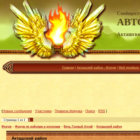
Сообщест
АВТ
Акташски
Главная
|
Акташский район - Форум
|
Мой профиль
[
Новые сообщения
·
Участники
·
Правила форума
·
Поиск
·
RSS
]
1
Страница
1
из
1
Форум
»
Форум по районам и регионам
»
Весь Горный Алтай
»
Акташский район
Акташский район