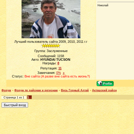
Николай
Лучший пользователь сайта 2009, 2010, 2011 г.г
Группа: Заслуженные
Сообщений:
1158
Авто:
HYUNDAI TUCSON
Награды:
8
Репутация:
11
Замечания:
0%
±
Статус:
Вне сайта (А разве вне сайта есть жизнь?)
Форум
»
Форум по районам и регионам
»
Весь Горный Алтай
»
Акташский район
1
Страница
1
из
1