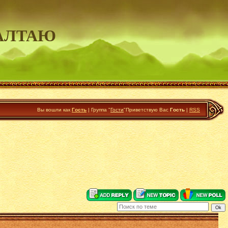
АЛТАЮ
Вы вошли как
Гость
|
Группа
"
Гости
"
Приветствую Вас
Гость
|
RSS