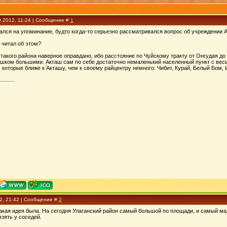
9.2012, 11:24 | Сообщение #
1
ался на упоминание, будто когда-то серьезно рассматривался вопрос об учреждении 
 читал об этом?
такого района наверное оправдано, ибо расстояние по Чуйскому тракту от Онгудая до 
шком большими. Акташ сам по себе достаточно немаленький населенный пункт с весьм
 которые ближе к Акташу, чем к своему райцентру немного: Чибит, Курай, Белый Бом, 
12, 21:42 | Сообщение #
2
акая идея была. На сегодня Улаганский район самый большой по площади, и самый мал
взять у соседей.