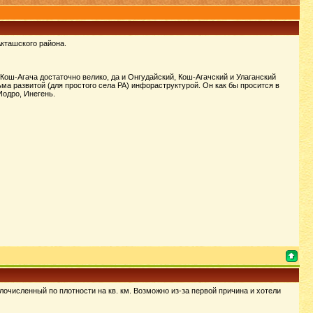
Акташского района.
Кош-Агача достаточно велико, да и Онгудайский, Кош-Агачский и Улаганский
а развитой (для простого села РА) инфораструктурой. Он как бы просится в
Иодро, Инегень.
очисленный по плотности на кв. км. Возможно из-за первой причина и хотели