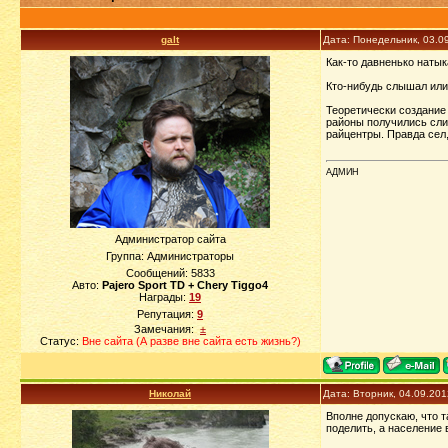
galt
Дата: Понедельник, 03.0
Как-то давненько натык
Кто-нибудь слышал или
Теоретически создание 
районы получились сли
райцентры. Правда сел,
АДМИН
Администратор сайта
Группа: Администраторы
Сообщений:
5833
Авто:
Pajero Sport TD + Chery Tiggo4
Награды:
19
Репутация:
9
Замечания:
±
Статус:
Вне сайта (А разве вне сайта есть жизнь?)
Николай
Дата: Вторник, 04.09.20
Вполне допускаю, что т
поделить, а население 