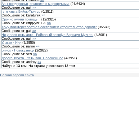
Асы внедорожья, помогите с маршрутами!
(
21
/
6434
)
Сообщение от:
galt
»»
гугл карта Бийск-Тюнгур
(
0
/
2511
)
Сообщение от:
karaturek
»»
Срочно нужна помощь!!!
(
12
/
3325
)
Сообщение от:
crfpjxybr-125
»»
Хочу поинтересоваться состоянием строительства дороги?
(
3
/
2243
)
Сообщение от:
galt
»»
Не у всех есть авто...Рейсовый автобус Барнаул-Мульта.
(
4
/
3081
)
Сообщение от:
galt
»»
Улаган - Иня
(
3
/
2550
)
Сообщение от:
вагон
»»
Бийск - Новокузнецк
(
2
/
2822
)
Сообщение от:
serr
»»
Дорога Туэкта - Усть-Кан -Солонешное
(
4
/
3951
)
Сообщение от:
andrey
»»
Найдено
13
тем. На странице показано
13
тем.
Полная версия сайта