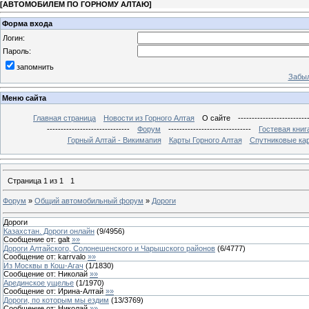
[
АВТОМОБИЛЕМ ПО ГОРНОМУ АЛТАЮ
]
Форма входа
Логин:
Пароль:
запомнить
Забыл
Меню сайта
Главная страница
Новости из Горного Алтая
О сайте
-------------------------
------------------------------
Форум
------------------------------
Гостевая книг
Горный Алтай - Викимапия
Карты Горного Алтая
Спутниковые кар
Страница
1
из
1
1
Форум
»
Общий автомобильный форум
»
Дороги
Дороги
Казахстан. Дороги онлайн
(
9
/
4956
)
Сообщение от:
galt
»»
Дороги Алтайского, Солонешенского и Чарышского районов
(
6
/
4777
)
Сообщение от:
karrvalo
»»
Из Москвы в Кош-Агач
(
1
/
1830
)
Сообщение от:
Николай
»»
Арединское ущелье
(
1
/
1970
)
Сообщение от:
Ирина-Алтай
»»
Дороги, по которым мы ездим
(
13
/
3769
)
Сообщение от:
Николай
»»