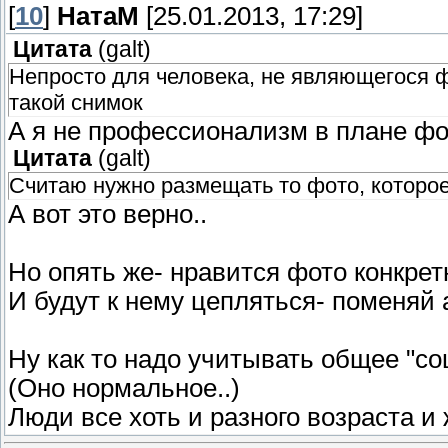
[
10
]
НатаМ
[25.01.2013, 17:29]
Цитата
(
galt
)
Непросто для человека, не являющегося 
такой снимок
А я не профессионализм в плане фо
Цитата
(
galt
)
Считаю нужно размещать то фото, которое
А вот это верно..
Но опять же- нравится фото конкретн
И будут к нему цепляться- поменяй 
Ну как то надо учитывать общее "со
(Оно нормальное..)
Люди все хоть и разного возраста и