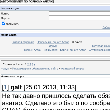
[
АВТОМОБИЛЕМ ПО ГОРНОМУ АЛТАЮ
]
Форма входа
Логин:
Пароль:
запомнить
Забыл
Меню сайта
Главная страница
Новости из Горного Алтая
О сайте
-------------------------
------------------------------
Форум
------------------------------
Гостевая книг
Горный Алтай - Викимапия
Карты Горного Алтая
Спутниковые кар
Страница
1
из
4
1
2
3
4
»
Форум
»
Информация и объявления по сайту
»
Аватарный вопрос
Аватарный вопрос
[
1
]
galt
[25.01.2013, 11:33]
Не так давно пришлось сделать обя
аватар. Сделано это было по сообра