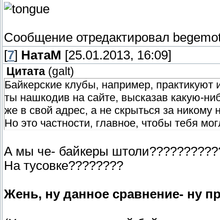
Сообщение отредактировал
begemo
[
7
]
НатаМ
[25.01.2013, 16:09]
Цитата
(
galt
)
Байкерские клубы, например, практикуют и
ты нашкодив на сайте, высказав какую-ниб
же в свой адрес, а не скрыться за ником
Но это частности, главное, чтобы тебя мог
А мы че- байкеры штоли??????????
На тусовке????????
Жень, ну данное сравнение- ну п