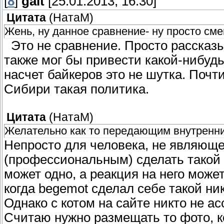
[
8
]
galt
[25.01.2013, 16:30]
Цитата
(
НатаМ
)
Жень, ну данное сравнение- ну просто см
Это не сравнение. Просто рассказы
также мог бы привести какой-нибудь
насчет байкеров это не шутка. Почт
Сибири такая политика.
Цитата
(
НатаМ
)
Желательно как то передающим внутренни
Непросто для человека, не являющ
(профессиональным) сделать такой 
может одно, а реакция на него мож
когда begemot сделал себе такой ник
Однако с котом на сайте никто не ас
Считаю нужно размещать то фото, к