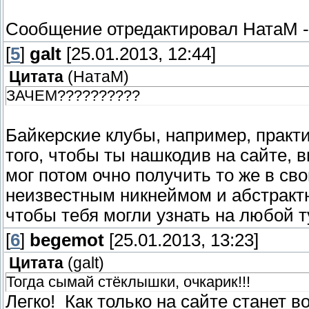
Сообщение отредактировал
НатаМ
[
5
]
galt
[25.01.2013, 12:44]
Цитата
(
НатаМ
)
ЗАЧЕМ??????????
Байкерские клубы, например, практ
того, чтобы ты нашкодив на сайте, 
мог потом очно получить то же в сво
неизвестным никнеймом и абстрактн
чтобы тебя могли узнать на любой т
[
6
]
begemot
[25.01.2013, 13:23]
Цитата
(
galt
)
Тогда сымай стёклышки, очкарик!!!
Легко! Как только на сайте станет