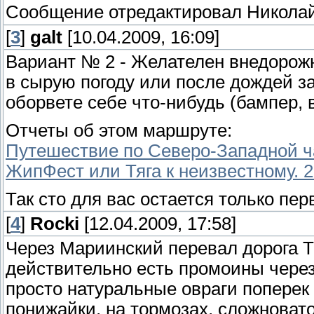
Сообщение отредактировал
Никола
[
3
]
galt
[10.04.2009, 16:09]
Вариант № 2 - Желателен внедорожн
в сырую погоду или после дождей за
оборвете себе что-нибудь (бампер, 
Отчеты об этом маршруте:
Путешествие по Северо-Западной ч
ЖипФест или Тяга к неизвестному. 26
Так сто для вас остается только пер
[
4
]
Rocki
[12.04.2009, 17:58]
Через Мариинский перевал дорога 
действительно есть промоины через 
просто натуральные овраги поперек 
понижайки, на тормозах, сложновато