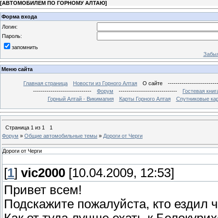
[
АВТОМОБИЛЕМ ПО ГОРНОМУ АЛТАЮ
]
Форма входа
Логин:
Пароль:
запомнить
Забыл
Меню сайта
Главная страница
Новости из Горного Алтая
О сайте
-------------------------
------------------------------
Форум
------------------------------
Гостевая книг
Горный Алтай - Викимапия
Карты Горного Алтая
Спутниковые кар
Страница
1
из
1
1
Форум
»
Общие автомобильные темы
»
Дороги от Черги
Дороги от Черги
[
1
]
vic2000
[10.04.2009, 12:53]
Привет всем!
Подскажите пожалуйста, кто ездил ч