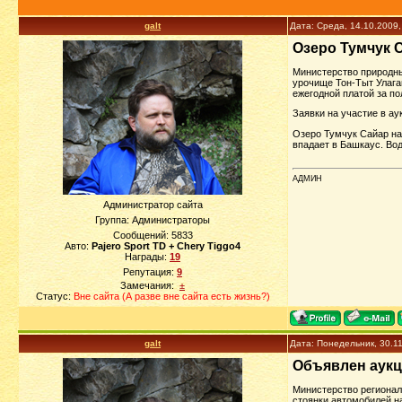
galt
Дата: Среда, 14.10.2009
Озеро Тумчук С
Министерство природны
урочище Тон-Тыт Улаган
ежегодной платой за по
Заявки на участие в ау
Озеро Тумчук Сайар нах
впадает в Башкаус. Вод
АДМИН
Администратор сайта
Группа: Администраторы
Сообщений:
5833
Авто:
Pajero Sport TD + Chery Tiggo4
Награды:
19
Репутация:
9
Замечания:
±
Статус:
Вне сайта (А разве вне сайта есть жизнь?)
galt
Дата: Понедельник, 30.1
Объявлен аукц
Министерство регионал
стоянки автомобилей на