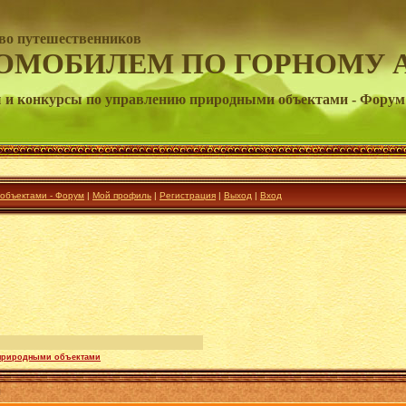
во путешественников
ОМОБИЛЕМ ПО ГОРНОМУ 
 и конкурсы по управлению природными объектами - Форум
 объектами - Форум
|
Мой профиль
|
Регистрация
|
Выход
|
Вход
 природными объектами
и