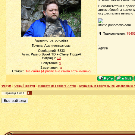
В соответствии с проек
автомобилей, а также з
осуществлять вывоз от
Фото panoramio.com
Прикрепления:
78405
Администратор сайта
Группа: Администраторы
АДМИН
Сообщений:
5833
Авто:
Pajero Sport TD + Chery Tiggo4
Награды:
19
Репутация:
9
Замечания:
±
Статус:
Вне сайта (А разве вне сайта есть жизнь?)
Форум
»
Общий форум
»
Новости из Горного Алтая
»
Аукционы и конкурсы по управлению
1
Страница
1
из
1