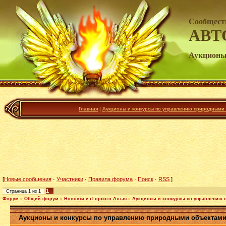
Сообщест
АВТ
Аукционы
Главная
|
Аукционы и конкурсы по управлению природными
[
Новые сообщения
·
Участники
·
Правила форума
·
Поиск
·
RSS
]
1
Страница
1
из
1
Форум
»
Общий форум
»
Новости из Горного Алтая
»
Аукционы и конкурсы по управлению
Аукционы и конкурсы по управлению природными объектам