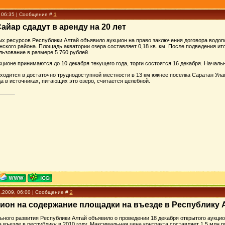
, 06:35 | Сообщение #
1
айар сдадут в аренду на 20 лет
х ресурсов Республики Алтай объявило аукцион на право заключения договора водоп
ского района. Площадь акватории озера составляет 0,18 кв. км. После подведения ито
льзование в размере 5 760 рублей.
кционе принимаются до 10 декабря текущего года, торги состоятся 16 декабря. Начальн
одится в достаточно труднодоступной местности в 13 км южнее поселка Саратан Улага
а в источниках, питающих это озеро, считается целебной.
1.2009, 06:00 | Сообщение #
2
ион на содержание площадки на въезде в Республику 
ьного развития Республики Алтай объявило о проведении 18 декабря открытого аукцио
 въезде в республику в 2010 году. Максимальная цена контракта составляет 1,5 млн ру