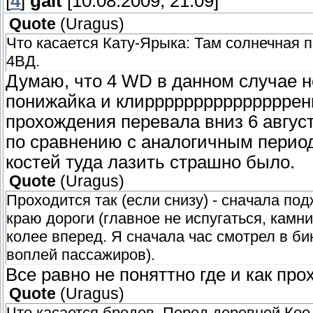
[
4
]
galt
[10.08.2009, 21:09]
Quote
(
Uragus
)
Что касается Кату-Ярыка: Там солнечная 
4ВД.
Думаю, что 4 WD в данном случае не
понижайка и клиррррррррррррррренн
прохождения перевала вниз 6 август
по сравнению с аналогичным период
костей туда лазить страшно было.
Quote
(
Uragus
)
Проходится так (если снизу) - сначала по
краю дороги (главное не испугаться, камни 
колее вперед. Я сначала час смотрел в би
воплей пассажиров).
Все равно не поняттно где и как про
Quote
(
Uragus
)
Что касается бродов. Перед деревней Коо 