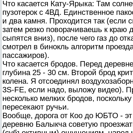
Что касается Кату-Ярыка: Там солн
пузотерок с 4ВД. Единственное пако
и два камня. Проходится так (если 
затем резко поворачиваешь к краю д
сыпятся вниз), после чего газ до отк
смотрел в бинокль алгоритм проезда
пассажиров).
Что касается бродов. Перед деревне
глубина 25 - 30 см. Второй брод кр
колена. Я отсоединял воздухозаборн
3S-FE, если надо, выложу видео). 
несколько мелких бродов, поскольку
пересекают ручьи.
Вообще, дорога от Коо до ЮБТО - эт 
деревню Балыкча советую проезжат
(субъективным) ощущениям, народ н