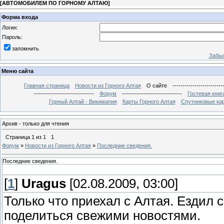
[
АВТОМОБИЛЕМ ПО ГОРНОМУ АЛТАЮ
]
Форма входа
Логин:
Пароль:
запомнить
Забыл
Меню сайта
Главная страница
Новости из Горного Алтая
О сайте
-------------------------
------------------------------
Форум
------------------------------
Гостевая книг
Горный Алтай - Викимапия
Карты Горного Алтая
Спутниковые кар
Архив - только для чтения
Страница
1
из
1
1
Форум
»
Новости из Горного Алтая
»
Последние сведения.
Последние сведения.
[
1
]
Uragus
[02.08.2009, 03:00]
Только что приехал с Алтая. Ездил 
поделиться свежими новостями.