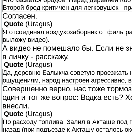
Второй брод критичен для легковушек - п
Согласен.
Quote
(
Uragus
)
Я отсоединял воздухозаборник от фильтра,
выложу видео).
А видео не помешало бы. Если не з
в личку - расскажу.
Quote
(
Uragus
)
Да, деревню Балыкча советую проезжать 
ощущениям, народ настроен агрессивно, в
Совершенно верно, нас тоже тормоз
один и тот же вопрос: Водка есть? 
внесли.
Quote
(
Uragus
)
По расходу топлива. Залил в Акташе под г
назад (при подъезде к Акташу осталось окол