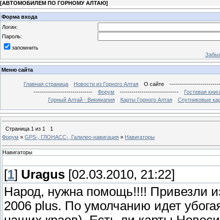
[
АВТОМОБИЛЕМ ПО ГОРНОМУ АЛТАЮ
]
Форма входа
Логин:
Пароль:
запомнить
Забыл
Меню сайта
Главная страница
Новости из Горного Алтая
О сайте
-------------------------
------------------------------
Форум
------------------------------
Гостевая книг
Горный Алтай - Викимапия
Карты Горного Алтая
Спутниковые кар
Страница
1
из
1
1
Форум
»
GPS-, ГЛОНАСС-, Галилео-навигация
»
Навигаторы
Навигаторы
[
1
]
Uragus
[02.03.2010, 21:22]
Народ, нужна помощь!!!! Привезли и
2006 plus. По умолчанию идет убогая