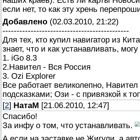
наших краев). Есть ли карты Новоси
если нет, то как эту хрень перепрош
Добавлено
(02.03.2010, 21:22)
---------------------------------------------
Для тех, кто купил навигатор из Кит
знает, что и как устанавливать, мог
1. iGo 8.3
2.Навител - Вся Россия
3. Ozi Explorer
Все работает великолепно, Навител 
подсказками; Ози - с привязкой к т
[
2
]
НатаМ
[21.06.2010, 12:47]
Спасибо!
За инфу о том, что устанавливать.
А если на заставке не Жигули, а ав