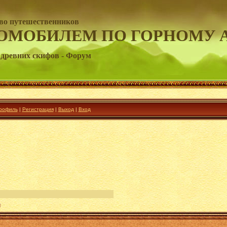
во путешественников
ОМОБИЛЕМ ПО ГОРНОМУ 
древних скифов - Форум
рофиль
|
Регистрация
|
Выход
|
Вход
)