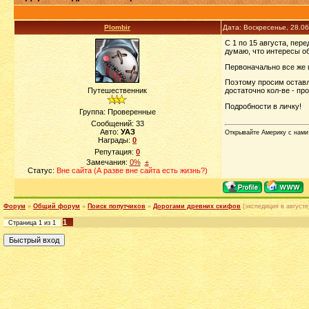
Plombir
Дата: Воскресенье, 28.0
С 1 по 15 августа, пер
думаю, что интересы об
Первоначально все же п
Поэтому просим оставля
Путешественник
достаточно кол-ве - пр
Подробности в личку!
Группа: Проверенные
Сообщений:
33
Авто:
УАЗ
Открывайте Америку с нами -
Награды:
0
Репутация:
0
Замечания:
0%
±
Статус:
Вне сайта (А разве вне сайта есть жизнь?)
Форум
»
Общий форум
»
Поиск попутчиков
»
Дорогами древних скифов
(экспедиция в августе
1
Страница
1
из
1