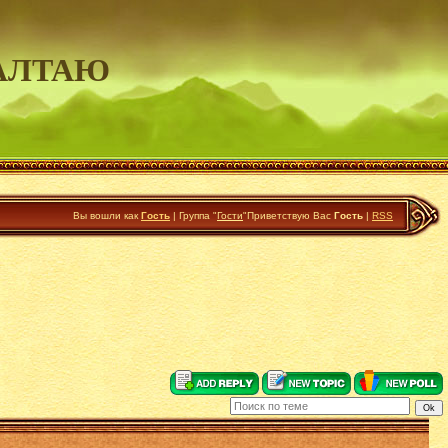
АЛТАЮ
Вы вошли как
Гость
|
Группа
"
Гости
"
Приветствую Вас
Гость
|
RSS