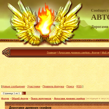
Сообщест
АВТ
Дорогами 
Главная
|
Дорогами древних скифов - Форум
|
Мой п
[
Новые сообщения
·
Участники
·
Правила форума
·
Поиск
·
RSS
]
1
Страница
1
из
1
Форум
»
Общий форум
»
Поиск попутчиков
»
Дорогами древних скифов
(экспедиция в августе
Дорогами древних скифов