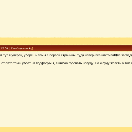
, 23:57 | Сообщение #
4
т тут я уверен, уберешь темы с первой страницы, туда наверняка никто ваЩпе загляд
шат авто темы убрать в подфорумы, я шибко горевать небуду. Но и буду жалеть о том 