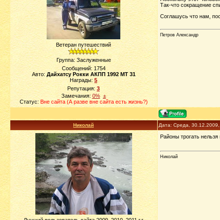
Так-что сокращение спи
Соглашусь что нам, по
Петров Александр
Ветеран путешествий
Группа: Заслуженные
Сообщений:
1754
Авто:
Дайхатсу Рокки АКПП 1992 МТ 31
Награды:
5
Репутация:
3
Замечания:
0%
±
Статус:
Вне сайта (А разве вне сайта есть жизнь?)
Николай
Дата: Среда, 30.12.2009
Районы трогать нельзя 
Николай