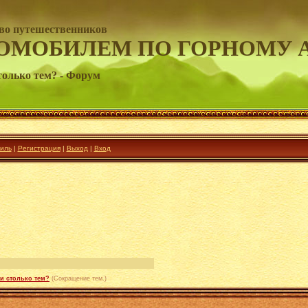
во путешественников
ОМОБИЛЕМ ПО ГОРНОМУ 
только тем? - Форум
иль
|
Регистрация
|
Выход
|
Вход
и столько тем?
(Сокращение тем.)