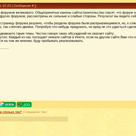
9, 07:23 | Сообщение #
5
 форумов великовато. Общепринятые каноны сайтостроительства гласят, что форум не
других форумов, рассмотрены их сильные и слабые стороны. Результат вы видите сей
 страницу форума разумно, чтобы разделы форума были раскрывающимися, но, к сож
 так слеплен движок. Попробую что-нибудь придумать, но вряд ли это удасться сдела
однимаете такие темы. Честно говоря таких обсуждений не хватает сайту.
утно: Каждый из нас посещает немало сайтов в Инете, если на другом сайте Вам что-
тся на том же мнении, буду пробывать реализовывать.
и столько тем?
(Сокращение тем.)