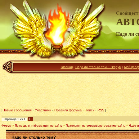
Сообщест
АВТ
Надо ли с
Главная
|
Надо ли столько тем? - Форум
|
Мой проф
[
Новые сообщения
·
Участники
·
Правила форума
·
Поиск
·
RSS
]
1
Страница
1
из
1
Форум
»
Помощь и информация по сайту
»
Пожелания по совершенствованию сайта
»
Надо л
Надо ли столько тем?