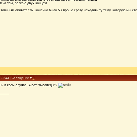
ска тем, палка о двух концах!
стоянным обитателям, конечно было бы проще сразу находить ту тему, которую мы св
, 22:43 | Сообщение #
3
ни в коем случае! А вот "лисапеды"?