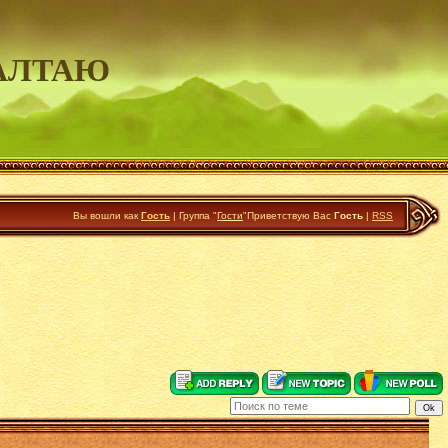
АЛТАЮ
Вы вошли как
Гость
|
Группа
"
Гости
"
Приветствую Вас
Гость
|
RSS