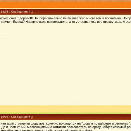
, 18:03 | Сообщение #
1
ирует сайт. Здорово!!! Но. первоначально было заявлено много тем и провильно. По п
 причин. Вывод? Наверно надо подсократить, а то устаешь пока все прокрутишь. А если
, 19:05 | Сообщение #
2
ная доля странички форумов, конечно приходится на "форум по районам и регионам".
 Да и неопытный, малознакомый с Алтаями пользователь не сразу найдет искомый рай
 ненайдя информации, уже второй раз на сайт врядли пойдет.