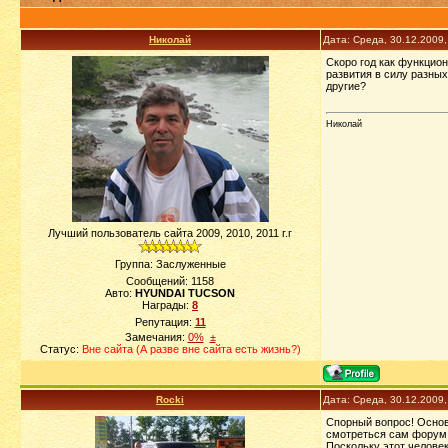
Николай
Дата: Среда, 30.12.2009
Скоро год как функцион
развития в силу разных
другие?
Николай
Лучший пользователь сайта 2009, 2010, 2011 г.г
Группа: Заслуженные
Сообщений:
1158
Авто:
HYUNDAI TUCSON
Награды:
8
Репутация:
11
Замечания:
0%
±
Статус:
Вне сайта (А разве вне сайта есть жизнь?)
Rocki
Дата: Среда, 30.12.2009
Спорный вопрос! Основ
смотреться сам форум.
Поскольку этот человек