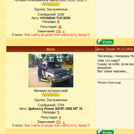
Лучший пользователь сайта 2009, 2010, 2011 г.г
Группа: Заслуженные
Сообщений:
1158
Авто:
HYUNDAI TUCSON
Награды:
8
Репутация:
11
Замечания:
0%
±
Статус:
Вне сайта (А разве вне сайта есть жизнь?)
Rocki
Дата: Среда, 30.12.2009
Лисапеды, говоришь! Во
Нам это надо?
Скажу за себя, если ре
машинах.
Вот такие пирожки...
Петров Александр
Ветеран путешествий
Группа: Заслуженные
Сообщений:
1754
Авто:
Дайхатсу Рокки АКПП 1992 МТ 31
Награды:
5
Репутация:
3
Замечания:
0%
±
Статус:
Вне сайта (А разве вне сайта есть жизнь?)