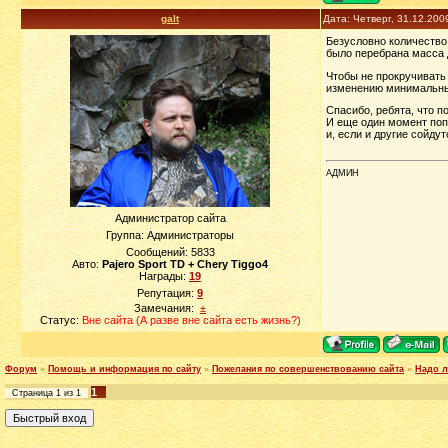
galt
Дата: Четверг, 31.12.200
Безусловно количество
было перебрана масса 
Чтобы не прокручивать
изменению минимальны,
Спасибо, ребята, что п
И еще один момент поп
и, если и другие сойду
АДМИН
Администратор сайта
Группа: Администраторы
Сообщений:
5833
Авто:
Pajero Sport TD + Chery Tiggo4
Награды:
19
Репутация:
9
Замечания:
±
Статус:
Вне сайта (А разве вне сайта есть жизнь?)
Форум
»
Помощь и информация по сайту
»
Пожелания по совершенствованию сайта
»
Надо л
1
Страница
1
из
1