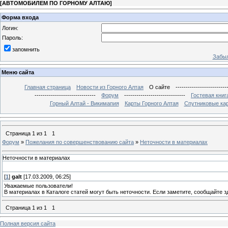
[
АВТОМОБИЛЕМ ПО ГОРНОМУ АЛТАЮ
]
Форма входа
Логин:
Пароль:
запомнить
Забыл
Меню сайта
Главная страница
Новости из Горного Алтая
О сайте
-------------------------
------------------------------
Форум
------------------------------
Гостевая книг
Горный Алтай - Викимапия
Карты Горного Алтая
Спутниковые кар
Страница
1
из
1
1
Форум
»
Пожелания по совершенствованию сайта
»
Неточности в материалах
Неточности в материалах
[
1
]
galt
[17.03.2009, 06:25]
Уважаемые пользователи!
В материалах в Каталоге статей могут быть неточности. Если заметите, сообщайте з
Страница
1
из
1
1
Полная версия сайта