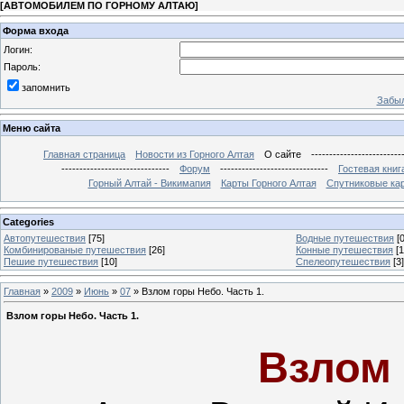
[
АВТОМОБИЛЕМ ПО ГОРНОМУ АЛТАЮ
]
Форма входа
Логин:
Пароль:
запомнить
Забыл
Меню сайта
Главная страница
Новости из Горного Алтая
О сайте
-------------------------
------------------------------
Форум
------------------------------
Гостевая книг
Горный Алтай - Викимапия
Карты Горного Алтая
Спутниковые кар
Categories
Автопутешествия
[75]
Водные путешествия
[0
Комбинированые путешествия
[26]
Конные путешествия
[1
Пешие путешествия
[10]
Спелеопутешествия
[3]
Главная
»
2009
»
Июнь
»
07
» Взлом горы Небо. Часть 1.
Взлом горы Небо. Часть 1.
Взлом