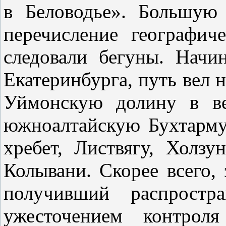
в Беловодье». Большую 
перечисление географич
следовали бегуны. Начи
Екатеринбурга, путь вел н
Уймонскую долину в ве
южноалтайскую Бухтарму
хребет, Листвягу, Холзу
Колывани. Скорее всего,
получивший распрост
ужесточением контро