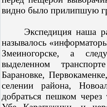
видно было прилипшую гр
Экспедиция наша работ
называлось «информаторы
Змеиногорске, а сле
выделенном транспорт
Барановке, Первокаменк
селении района, Новоа
добраться пешком через 
Убе Карагужихи, и чер