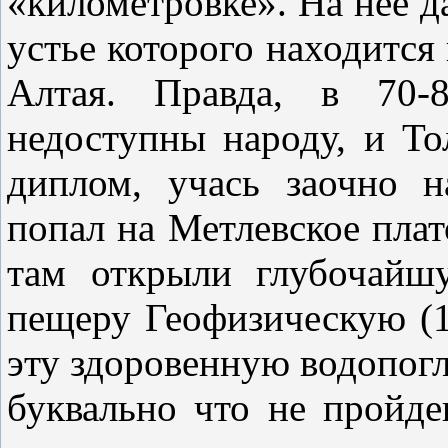
«километровке». На нее д
устье которого находитс
Алтая. Правда, в 70-
недоступны народу, и То
диплом, учась заочно н
попал на Метлевское плат
там открыли глубочайш
пещеру Геофизическую (12
эту здоровенную водопо
буквально что не пройд