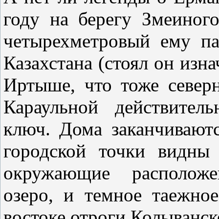
году на берегу Змеиного
четырехметровый ему па
Казахстана (стоял он изн
Иртыше, что тоже северн
Караульной действител
ключ. Дома заканчивают
городской точки видны
окружающие расположе
озеро, и темное таежно
востоке отроги Колыванск