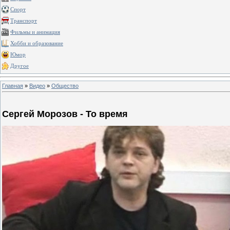
Спорт
Транспорт
Фильмы и анимация
Хобби и образование
Юмор
Другое
Главная
»
Видео
»
Общество
Сергей Морозов - То время