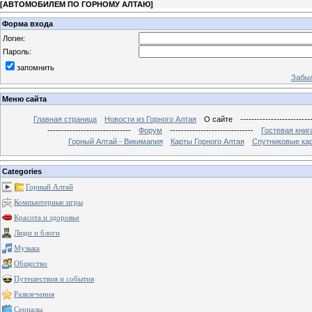
[
АВТОМОБИЛЕМ ПО ГОРНОМУ АЛТАЮ
]
Форма входа
Логин:
Пароль:
запомнить
Забыл
Меню сайта
Главная страница
Новости из Горного Алтая
О сайте
-------------------------
------------------------------
Форум
------------------------------
Гостевая книг
Горный Алтай - Викимапия
Карты Горного Алтая
Спутниковые кар
Categories
Горный Алтай
Компьютерные игры
Красота и здоровье
Люди и блоги
Музыка
Общество
Путешествия и события
Развлечения
Сериалы