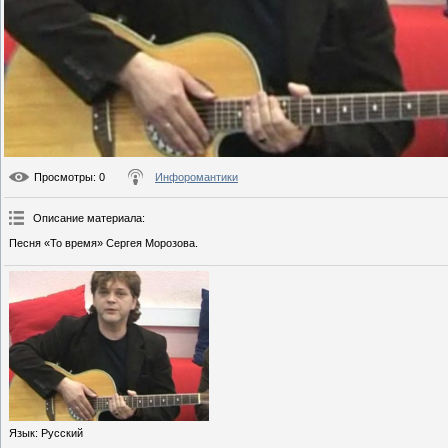
Просмотры
: 0
Инфоромантики
Описание материала
:
Песня «То время» Сергея Морозова.
Язык
: Русский