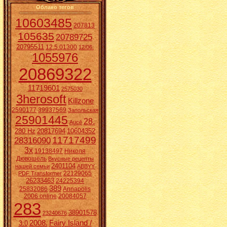
Облако тегов
10603485
207813
105635
20789725
20795511
12.5.01300
12/06.
1055976
20869322
11719601
2575030
3herosoft
Killzone
2590177
39937569
Запольская
25901445
28.
Aucē
280 Hz
20817694
10604352
11717499
28316090
3x
19138497
Николя
Дювошель
Вкусные рецепты
2401104
нашей семьи
ABBYY
22129065
PDF Transformer
26233463
24225394
389
25832086
Annapolis
2006 online
20084057
283
38901578
23240676
2008.
Fairy Island /
3:0