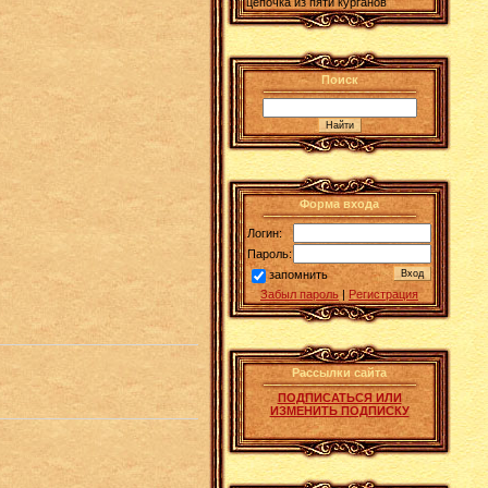
цепочка из пяти курганов
Поиск
Форма входа
Логин:
Пароль:
запомнить
Забыл пароль
|
Регистрация
Рассылки сайта
ПОДПИСАТЬСЯ ИЛИ
ИЗМЕНИТЬ ПОДПИСКУ