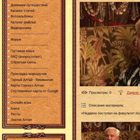
Дневники путешествий
Каталог статей
Фотоальбомы
Каталог файлов
Видеоролики
------------------------------
Форум
------------------------------
Гостевая книга
FAQ (вопрос/ответ)
Обратная связь
------------------------------
Прокладка маршрутов
Горный Алтай - Викимапия
Карты Горного Алтая
Спутниковые карты от Google
Просмотры
: 0
Zадело 
------------------------------
Онлайн игры
Описание материала
:
Книги
«Недавно поступил на факультет пс
Тесты
Знаток Алтая