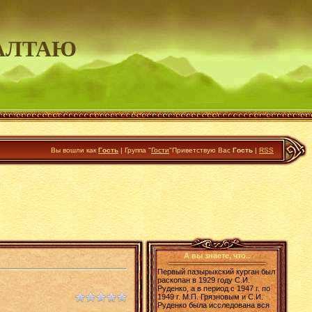
АЛТАЮ
Вы вошли как
Гость
|
Группа
"
Гости
"
Приветствую Вас
Гость
|
RSS
А вы знаете, что..
Первый пазырыкский курган был
раскопан в 1929 году С.И.
Руденко, а в период с 1947 г. по
1949 г. М.П. Грязновым и С.И.
Руденко была исследована вся