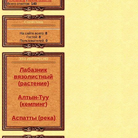
Результаты
|
Архив опросов
Всего ответов:
140
Статистика
На сайте всего:
8
Гостей:
8
Пользователей:
0
ЭТО ИНТЕРЕСНО
Лабазник
вязолистный
(растение)
Алтын-Туу
(кемпинг)
Аспатты (река)