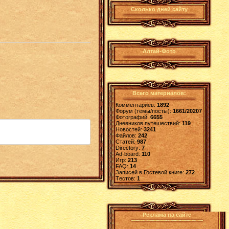
Сколько дней сайту
Алтай-Фото
Всего материалов:
Комментариев:
1892
Форум (темы/посты):
1661/20207
Фотографий:
6655
Дневников путешествий:
119
Новостей:
3241
Файлов:
242
Статей:
987
Directory:
7
Ad-board:
110
Игр:
213
FAQ:
14
Записей в Гостевой книге:
272
Tестов:
1
Реклама на сайте