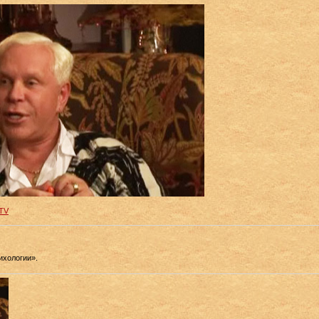
TV
ихологии».