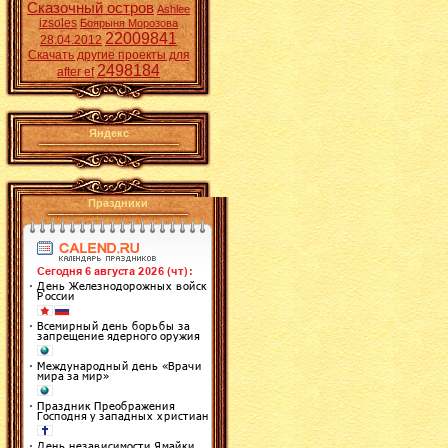
Сказочный остров
Ashlee
izsoles
Боярыня Морозова
22009841
28.04.2012
Скачать другие проекты для
2498184
after ef
Яндекс
Праздники