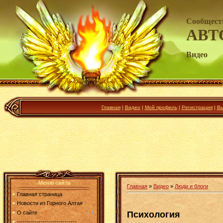
Сообщест
АВТ
Видео
Главная
|
Видео
|
Мой профиль
|
Регистрация
|
Вы
Меню сайта
Главная
»
Видео
»
Люди и блоги
Главная страница
Новости из Горного Алтая
Психология
О сайте
------------------------------