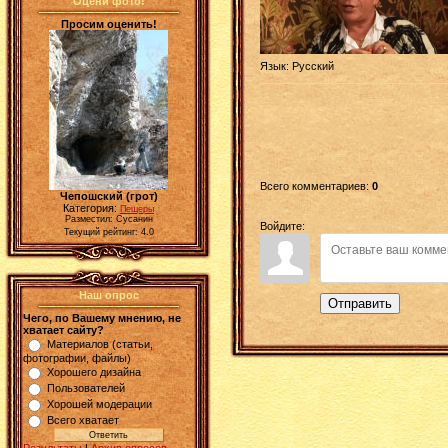
Оцени фото!
Просим оценить!
Язык
: Русский
Всего комментариев
:
0
Чепошский (грот)
Категория:
Пещеры
Разместил: Сусанин
Войдите:
Текущий рейтинг: 4.0
Наш опрос
Отправить
Чего, по Вашему мнению, не
хватает сайту?
Материалов (статьи,
фотографии, файлы)
Хорошего дизайна
Пользователей
Хорошей модерации
Всего хватает