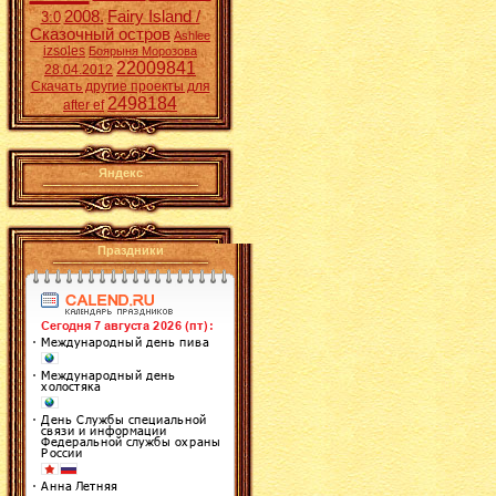
2008.
Fairy Island /
3:0
Сказочный остров
Ashlee
izsoles
Боярыня Морозова
22009841
28.04.2012
Скачать другие проекты для
2498184
after ef
Яндекс
Праздники