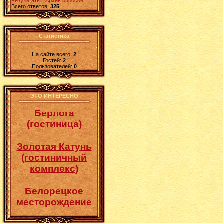
Результаты
|
Архив опросов
Всего ответов:
325
Статистика
На сайте всего:
2
Гостей:
2
Пользователей:
0
ЭТО ИНТЕРЕСНО
Берлога
(гостиница)
Золотая Катунь
(гостиничный
комплекс)
Белорецкое
месторождение