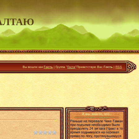
АЛТАЮ
Вы вошли как
Гость
|
Группа
"
Гости
"
Приветствую Вас
Гость
|
RSS
А вы знаете, что..
Раньше на перевале Чике-Таман
при подъеме необходимо было
преодолеть 24 зигзага (тракт в то
время поднимался на перевал
прямо по логу, протянувшемуся