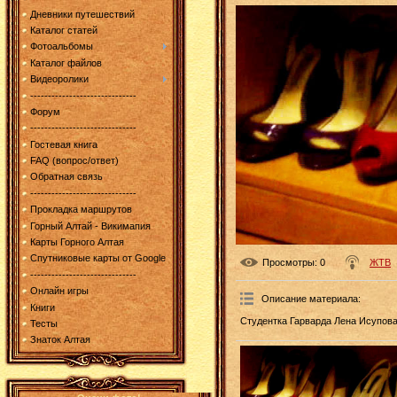
Дневники путешествий
Каталог статей
Фотоальбомы
Каталог файлов
Видеоролики
------------------------------
Форум
------------------------------
Гостевая книга
FAQ (вопрос/ответ)
Обратная связь
------------------------------
Прокладка маршрутов
Горный Алтай - Викимапия
Карты Горного Алтая
Спутниковые карты от Google
Просмотры
: 0
ЖТВ
------------------------------
Онлайн игры
Описание материала
:
Книги
Студентка Гарварда Лена Исупова 
Тесты
Знаток Алтая