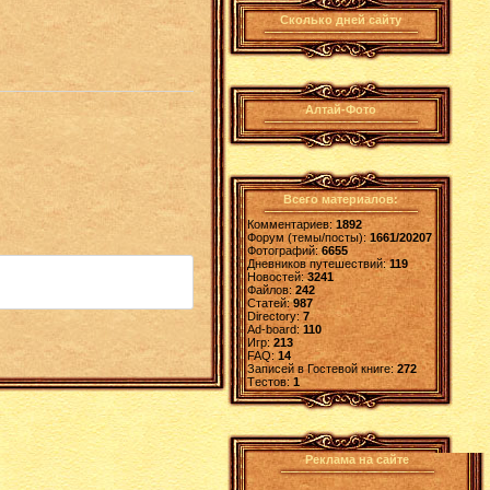
Сколько дней сайту
Алтай-Фото
Всего материалов:
Комментариев:
1892
Форум (темы/посты):
1661/20207
Фотографий:
6655
Дневников путешествий:
119
Новостей:
3241
Файлов:
242
Статей:
987
Directory:
7
Ad-board:
110
Игр:
213
FAQ:
14
Записей в Гостевой книге:
272
Tестов:
1
Реклама на сайте