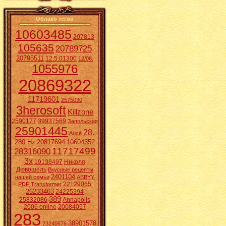
Облако тегов
10603485
207813
105635
20789725
20795511
12.5.01300
12/06.
1055976
20869322
11719601
2575030
3herosoft
Killzone
2590177
39937569
Запольская
25901445
28.
Aucē
280 Hz
20817694
10604352
11717499
28316090
3x
19138497
Николя
Дювошель
Вкусные рецепты
2401104
нашей семьи
ABBYY
22129065
PDF Transformer
26233463
24225394
389
25832086
Annapolis
2006 online
20084057
283
38901578
23240676