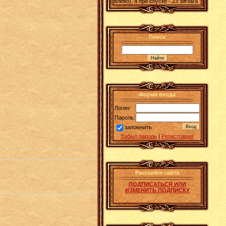
влево), а при спуске - 23 зигзага
Поиск
Форма входа
Логин:
Пароль:
запомнить
Забыл пароль
|
Регистрация
Рассылки сайта
ПОДПИСАТЬСЯ ИЛИ
ИЗМЕНИТЬ ПОДПИСКУ