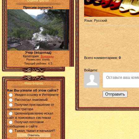
Оцени фото!
Просим оценить!
Язык
: Русский
Учар (водопад)
Категория:
Водопады
Всего комментариев
:
0
Разместил: stenly
Текущий рейтинг: 4.5
Войдите:
Наш опрос
Как Вы узнали об этом сайте?
Отправить
Увидел ссылку в Интернете
Рассказал знакомый
Получил приглашение от
администратора
Целенаправленно искал
сайт в поисковых системах
Получил почтовое
сообщение о сайте
Тыкал, тыкал и натыкал!!!