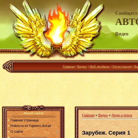
Сообщест
АВТ
Видео
Главная
|
Видео
|
Мой профиль
|
Регистрация
|
Вы
Меню сайта
Главная
»
Видео
»
Люди и блоги
Главная страница
Новости из Горного Алтая
Зарубеж. Серия 1
О сайте
------------------------------