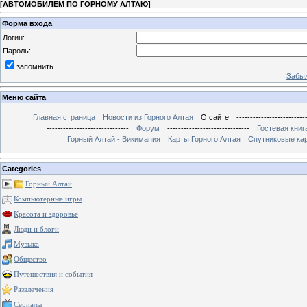
[
АВТОМОБИЛЕМ ПО ГОРНОМУ АЛТАЮ
]
Форма входа
Логин:
Пароль:
запомнить
Забыл
Меню сайта
Главная страница
Новости из Горного Алтая
О сайте
-------------------------
------------------------------
Форум
------------------------------
Гостевая книг
Горный Алтай - Викимапия
Карты Горного Алтая
Спутниковые кар
Categories
Горный Алтай
Компьютерные игры
Красота и здоровье
Люди и блоги
Музыка
Общество
Путешествия и события
Развлечения
Сериалы