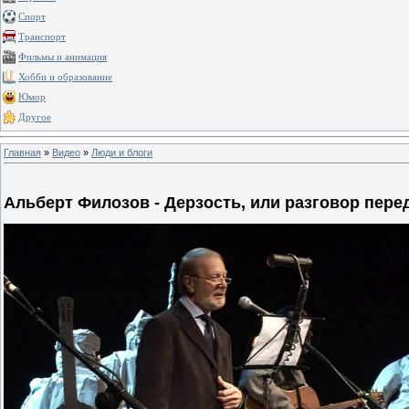
Спорт
Транспорт
Фильмы и анимация
Хобби и образование
Юмор
Другое
Главная
»
Видео
»
Люди и блоги
Альберт Филозов - Дерзость, или разговор пере