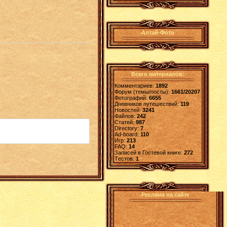
Алтай-Фото
Всего материалов:
Комментариев:
1892
Форум (темы/посты):
1661/20207
Фотографий:
6655
Дневников путешествий:
119
Новостей:
3241
Файлов:
242
Статей:
987
Directory:
7
Ad-board:
110
Игр:
213
FAQ:
14
Записей в Гостевой книге:
272
Tестов:
1
Реклама на сайте