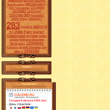
Дювошель
Вкусные рецепты
2401104
нашей семьи
ABBYY
22129065
PDF Transformer
26233463
24225394
389
25832086
Annapolis
2006 online
20084057
283
38901578
23240676
2008.
Fairy Island /
3:0
Сказочный остров
Ashlee
izsoles
Боярыня Морозова
22009841
28.04.2012
Скачать другие проекты для
2498184
after ef
Яндекс
Праздники