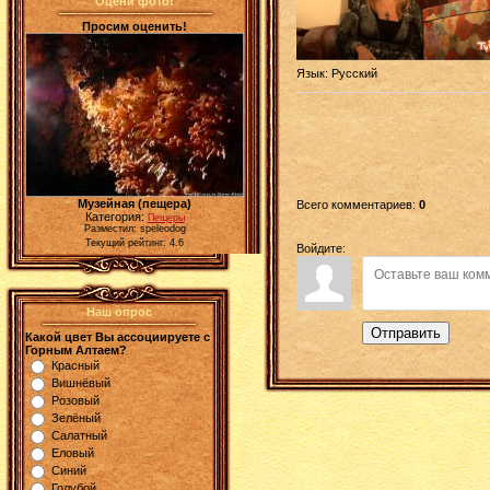
Оцени фото!
Просим оценить!
Язык
: Русский
Музейная (пещера)
Всего комментариев
:
0
Категория:
Пещеры
Разместил: speleodog
Текущий рейтинг: 4.6
Войдите:
Наш опрос
Отправить
Какой цвет Вы ассоциируете с
Горным Алтаем?
Красный
Вишнёвый
Розовый
Зелёный
Салатный
Еловый
Синий
Голубой