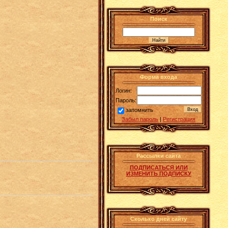
Поиск
Форма входа
Логин:
Пароль:
запомнить
Забыл пароль
|
Регистрация
Рассылки сайта
ПОДПИСАТЬСЯ ИЛИ
ИЗМЕНИТЬ ПОДПИСКУ
Сколько дней сайту