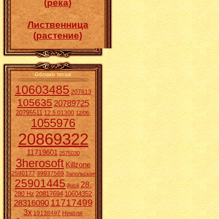
(река)
Лиственница
(растение)
Облако тегов
10603485
207813
105635
20789725
20795511
12.5.01300
12/06.
1055976
20869322
11719601
2575030
3herosoft
Killzone
2590177
39937569
Запольская
25901445
28.
Aucē
280 Hz
20817694
10604352
11717499
28316090
3x
19138497
Николя