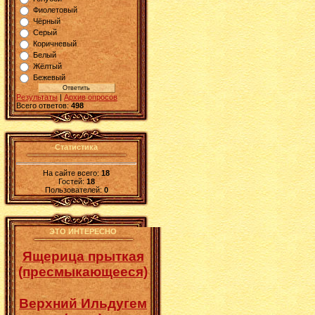
Фиолетовый
Чёрный
Серый
Коричневый
Белый
Жёлтый
Бежевый
Результаты
|
Архив опросов
Всего ответов:
498
Статистика
На сайте всего:
18
Гостей:
18
Пользователей:
0
ЭТО ИНТЕРЕСНО
Ящерица прыткая
(пресмыкающееся)
Верхний Ильдугем