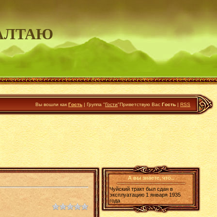
АЛТАЮ
Вы вошли как
Гость
|
Группа
"
Гости
"
Приветствую Вас
Гость
|
RSS
А вы знаете, что..
Чуйский тракт был сдан в
эксплуатацию 1 января 1935
года