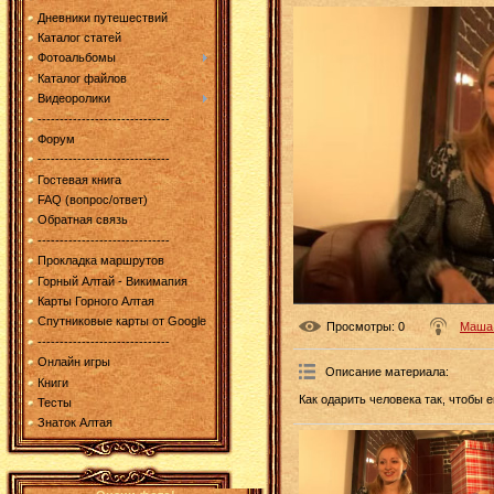
Дневники путешествий
Каталог статей
Фотоальбомы
Каталог файлов
Видеоролики
------------------------------
Форум
------------------------------
Гостевая книга
FAQ (вопрос/ответ)
Обратная связь
------------------------------
Прокладка маршрутов
Горный Алтай - Викимапия
Карты Горного Алтая
Спутниковые карты от Google
Просмотры
: 0
Маша
------------------------------
Онлайн игры
Описание материала
:
Книги
Как одарить человека так, чтобы 
Тесты
Знаток Алтая