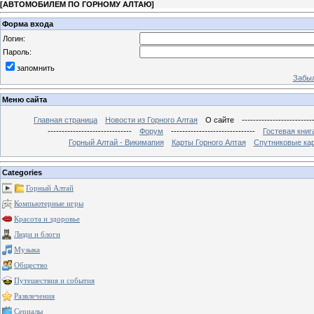
[
АВТОМОБИЛЕМ ПО ГОРНОМУ АЛТАЮ
]
Форма входа
Логин:
Пароль:
запомнить
Забыл
Меню сайта
Главная страница
Новости из Горного Алтая
О сайте
-------------------------
------------------------------
Форум
------------------------------
Гостевая книг
Горный Алтай - Викимапия
Карты Горного Алтая
Спутниковые кар
Categories
Горный Алтай
Компьютерные игры
Красота и здоровье
Люди и блоги
Музыка
Общество
Путешествия и события
Развлечения
Сериалы