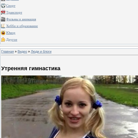
Спорт
Транспорт
Фильмы и анимация
Хобби и образование
Юмор
Другое
Главная
»
Видео
»
Люди и блоги
Утренняя гимнастика