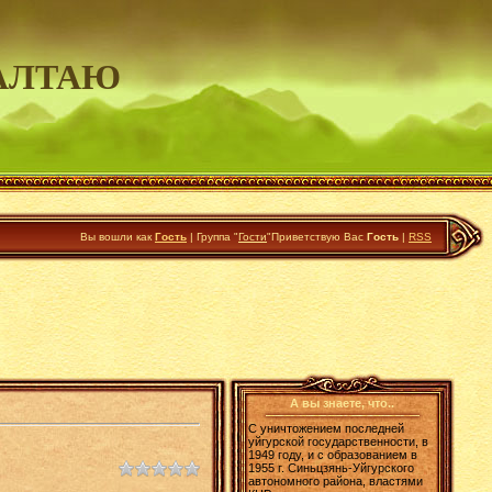
АЛТАЮ
Вы вошли как
Гость
|
Группа
"
Гости
"
Приветствую Вас
Гость
|
RSS
А вы знаете, что..
С уничтожением последней
уйгурской государственности, в
1949 году, и с образованием в
1955 г. Синьцзянь-Уйгурского
автономного района, властями