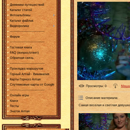
Дневники путешествий
Каталог статей
Фотоальбомы
Каталог файлов
Видеоролики
------------------------------
Форум
------------------------------
Гостевая книга
FAQ (вопрос/ответ)
Обратная связь
------------------------------
Прокладка маршрутов
Горный Алтай - Викимапия
Карты Горного Алтая
Спутниковые карты от Google
Просмотры
: 0
Маша
------------------------------
Онлайн игры
Описание материала
:
Книги
Самая веселая и светлая девушка
Тесты
Знаток Алтая