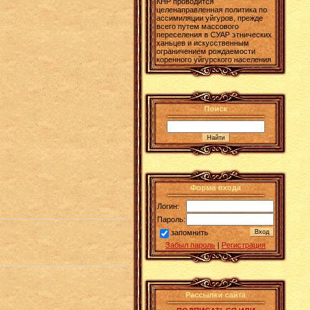
КНР проводится
целенаправленная политика по
ассимиляции уйгуров, прежде
всего путем массового
переселения в СУАР этнических
ханьцев и искусственным
ограничением рождаемости
коренного уйгурского населения
Поиск
Форма входа
Логин:
Пароль:
запомнить
Забыл пароль
|
Регистрация
Рассылки сайта