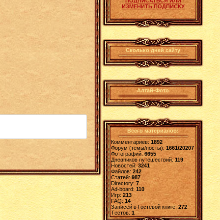
ПОДПИСАТЬСЯ ИЛИ
ИЗМЕНИТЬ ПОДПИСКУ
Сколько дней сайту
Алтай-Фото
Всего материалов:
Комментариев:
1892
Форум (темы/посты):
1661/20207
Фотографий:
6655
Дневников путешествий:
119
Новостей:
3241
Файлов:
242
Статей:
987
Directory:
7
Ad-board:
110
Игр:
213
FAQ:
14
Записей в Гостевой книге:
272
Tестов:
1