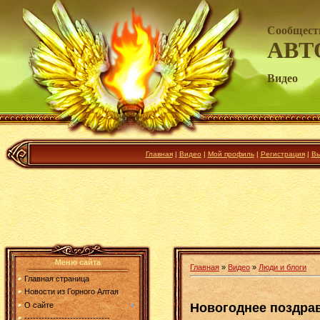
Сообщест
АВТ
Видео
Главная
|
Видео
|
Мой профиль
|
Регистрация
|
Вы
Меню сайта
Главная
»
Видео
»
Люди и блоги
Главная страница
Новости из Горного Алтая
Новогоднее поздра
О сайте
------------------------------