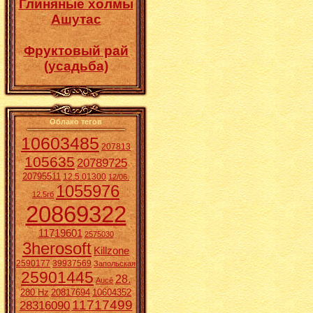
Глиняные холмы
Ашутас
Фруктовый рай
(усадьба)
Облако тегов
10603485
207813
105635
20789725
20795511
12.5.01300
12/06.
1055976
12.5гб
20869322
11719601
2575030
3herosoft
Killzone
2590177
39937569
Запольская
25901445
28.
Aucē
280 Hz
20817694
10604352
11717499
28316090