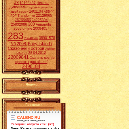
3x
19138497
Николя
Дювошель
Вкусные рецепты
2401104
нашей семьи
ABBYY
22129065
PDF Transformer
26233463
24225394
389
25832086
Annapolis
2006 online
20084057
283
38901578
23240676
2008.
Fairy Island /
3:0
Сказочный остров
Ashlee
izsoles
28.04.2012
22009841
Скачать другие
проекты для after ef
2498184
Яндекс
Праздники