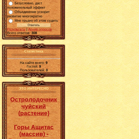
Безусловно, даст
положительный эффект
Объединение ускорит
развитие многократно
Мне трудно об этом судить
Результаты
|
Архив опросов
Всего ответов:
308
Статистика
На сайте всего:
9
Гостей:
9
Пользователей:
0
ЭТО ИНТЕРЕСНО
Остролодочник
чуйский
(растение)
Горы Ащитас
(массив) -