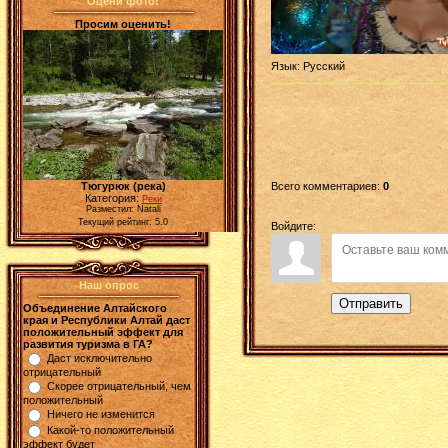
Оцени фото!
Просим оценить!
Язык
: Русский
Тюгурюк (река)
Всего комментариев
:
0
Категория:
Реки
Разместил: Natali
Текущий рейтинг: 5.0
Войдите:
Наш опрос
Отправить
Объединение Алтайского
края и Республики Алтай даст
положительный эффект для
развития туризма в ГА?
Даст исключительно
отрицательный
Скорее отрицательный, чем
положительный
Ничего не изменится
Какой-то положительный
эффект будет