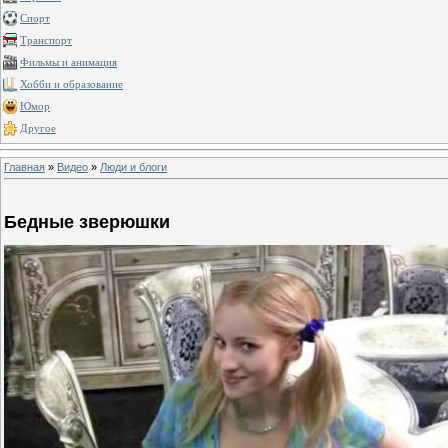
Спорт
Транспорт
Фильмы и анимация
Хобби и образование
Юмор
Другое
Главная
»
Видео
»
Люди и блоги
Бедные зверюшки