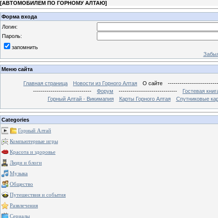
[
АВТОМОБИЛЕМ ПО ГОРНОМУ АЛТАЮ
]
Форма входа
Логин:
Пароль:
запомнить
Забыл
Меню сайта
Главная страница
Новости из Горного Алтая
О сайте
-------------------------
------------------------------
Форум
------------------------------
Гостевая книг
Горный Алтай - Викимапия
Карты Горного Алтая
Спутниковые кар
Categories
Горный Алтай
Компьютерные игры
Красота и здоровье
Люди и блоги
Музыка
Общество
Путешествия и события
Развлечения
Сериалы