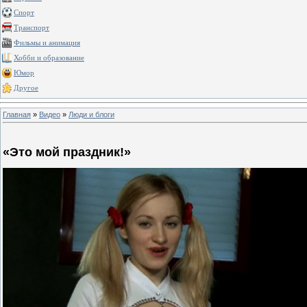
Спорт
Транспорт
Фильмы и анимация
Хобби и образование
Юмор
Другое
Главная
»
Видео
»
Люди и блоги
«Это мой праздник!»