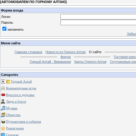
[
АВТОМОБИЛЕМ ПО ГОРНОМУ АЛТАЮ
]
Форма входа
Логин:
Пароль:
запомнить
Забыл
Меню сайта
Главная страница
Новости из Горного Алтая
О сайте
-------------------------
------------------------------
Форум
------------------------------
Гостевая книг
Горный Алтай - Викимапия
Карты Горного Алтая
Спутниковые кар
Categories
Горный Алтай
Компьютерные игры
Красота и здоровье
Люди и блоги
Музыка
Общество
Путешествия и события
Развлечения
Сериалы