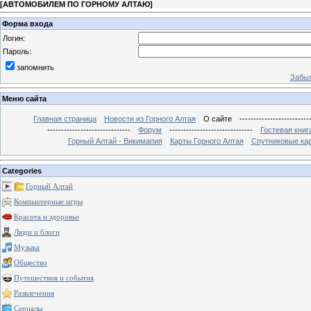
[
АВТОМОБИЛЕМ ПО ГОРНОМУ АЛТАЮ
]
Форма входа
Логин:
Пароль:
запомнить
Забыл
Меню сайта
Главная страница
Новости из Горного Алтая
О сайте
-------------------------
------------------------------
Форум
------------------------------
Гостевая книг
Горный Алтай - Викимапия
Карты Горного Алтая
Спутниковые кар
Categories
Горный Алтай
Компьютерные игры
Красота и здоровье
Люди и блоги
Музыка
Общество
Путешествия и события
Развлечения
Сериалы