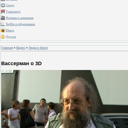
Спорт
Транспорт
Фильмы и анимация
Хобби и образование
Юмор
Другое
Главная
»
Видео
»
Люди и блоги
Вассерман о 3D