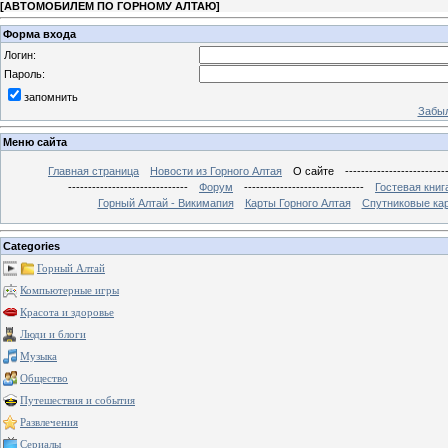
[
АВТОМОБИЛЕМ ПО ГОРНОМУ АЛТАЮ
]
Форма входа
Логин:
Пароль:
запомнить
Забыл
Меню сайта
Главная страница
Новости из Горного Алтая
О сайте
-------------------------
------------------------------
Форум
------------------------------
Гостевая книг
Горный Алтай - Викимапия
Карты Горного Алтая
Спутниковые кар
Categories
Горный Алтай
Компьютерные игры
Красота и здоровье
Люди и блоги
Музыка
Общество
Путешествия и события
Развлечения
Сериалы